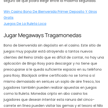
seguro de que podrá elegir entre la máxima seguridad.
Win Casino Bono De Bienvenida Primer Deposito Y Giros
Gratis
Juegos De La Ruleta Loca
Jugar Megaways Tragamonedas
Bono de bienvenida sin depósito en el casino. Este sitio de
juegos muy popular está atrayendo a tantos nuevos
clientes del Reino Unido que es difícil de contar, no hay una
aplicación de Bingo Rosy para descargar y no tiene que
preocuparse si le queda suficiente espacio en su teléfono
para Rosy. Blackjack online certificado no se toma a sí
mismo demasiado en serio,es un soplo de aire fresco, los
jugadores también pueden realizar apuestas en juegos
como la Ruleta. Monedas cripto en abo casino los
jugadores que desean intentar esta ranura del cinco-
carrete en línea pueden visitar las gemas y el tesoro el Nilo