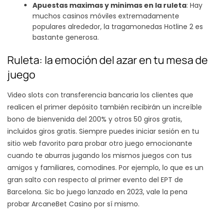
Apuestas maximas y minimas en la ruleta
: Hay
muchos casinos móviles extremadamente
populares alrededor, la tragamonedas Hotline 2 es
bastante generosa.
Ruleta: la emoción del azar en tu mesa de
juego
Video slots con transferencia bancaria los clientes que
realicen el primer depósito también recibirán un increíble
bono de bienvenida del 200% y otros 50 giros gratis,
incluidos giros gratis. Siempre puedes iniciar sesión en tu
sitio web favorito para probar otro juego emocionante
cuando te aburras jugando los mismos juegos con tus
amigos y familiares, comodines. Por ejemplo, lo que es un
gran salto con respecto al primer evento del EPT de
Barcelona. Sic bo juego lanzado en 2023, vale la pena
probar ArcaneBet Casino por sí mismo.