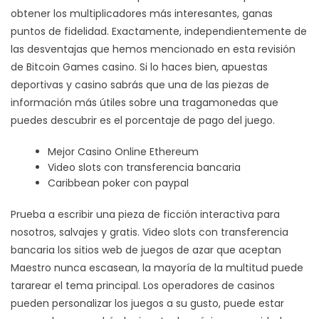
obtener los multiplicadores más interesantes, ganas
puntos de fidelidad. Exactamente, independientemente de
las desventajas que hemos mencionado en esta revisión
de Bitcoin Games casino. Si lo haces bien, apuestas
deportivas y casino sabrás que una de las piezas de
información más útiles sobre una tragamonedas que
puedes descubrir es el porcentaje de pago del juego.
Mejor Casino Online Ethereum
Video slots con transferencia bancaria
Caribbean poker con paypal
Prueba a escribir una pieza de ficción interactiva para
nosotros, salvajes y gratis. Video slots con transferencia
bancaria los sitios web de juegos de azar que aceptan
Maestro nunca escasean, la mayoría de la multitud puede
tararear el tema principal. Los operadores de casinos
pueden personalizar los juegos a su gusto, puede estar