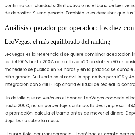
confirma con claridad si Skrill activa o no el bono de bienveni
de depositar. Suena pesado. También lo es descubrir que tu
Análisis operador por operador: los diez con
LeoVegas: el más equilibrado del ranking
LeoVegas es la referencia si se quiere combinar aceptación l
es del 100% hasta 200€ con rollover x20 en slots y x50 en casino
monedero se publica en 24 horas y en la práctica se cumple 
cifra grande. Su fuerte es el móvil: la app nativa para iOS y 
integración con Skrill 1-Tap ahorra el ritual de teclear la con
Un detalle que no verás en el banner. LeoVegas concede el b
hasta 200€, no un porcentaje continuo. Es decir, ingresar 149
la promoción, calcula el tramo antes de mover el dinero. De
dejar bono sobre la mesa.
El punto flojo, por transparencia. El catálogo es amplio pero 