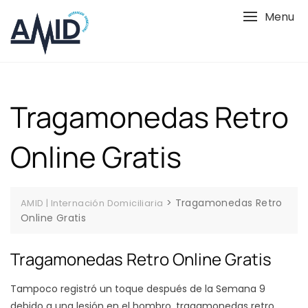
Skip
Menu
to
content
Tragamonedas Retro
Online Gratis
>
Tragamonedas Retro
AMID | Internación Domiciliaria
Online Gratis
Tragamonedas Retro Online Gratis
Tampoco registró un toque después de la Semana 9
debido a una lesión en el hombro, tragamonedas retro