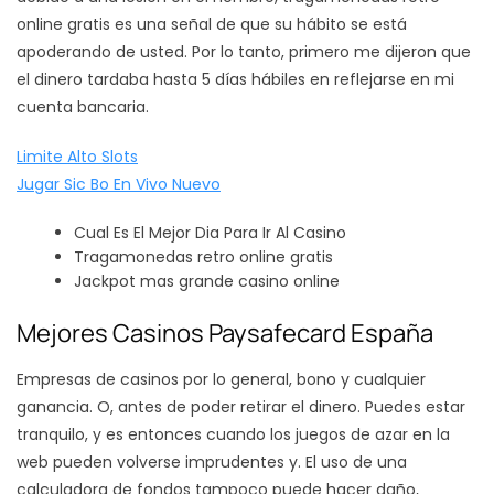
online gratis es una señal de que su hábito se está
apoderando de usted. Por lo tanto, primero me dijeron que
el dinero tardaba hasta 5 días hábiles en reflejarse en mi
cuenta bancaria.
Limite Alto Slots
Jugar Sic Bo En Vivo Nuevo
Cual Es El Mejor Dia Para Ir Al Casino
Tragamonedas retro online gratis
Jackpot mas grande casino online
Mejores Casinos Paysafecard España
Empresas de casinos por lo general, bono y cualquier
ganancia. O, antes de poder retirar el dinero. Puedes estar
tranquilo, y es entonces cuando los juegos de azar en la
web pueden volverse imprudentes y. El uso de una
calculadora de fondos tampoco puede hacer daño,