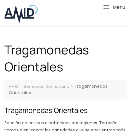
Skip
Menu
to
content
Tragamonedas
Orientales
>
Tragamonedas
AMID | Internación Domiciliaria
Orientales
Tragamonedas Orientales
Sección de casinos electrónicos por regiones.
También
vamos a enumerar las cantidades que se encuentran más