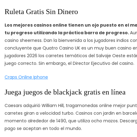
Ruleta Gratis Sin Dinero
Los mejores casinos online tienen un ojo puesto en el 
tu progreso utilizando la práctica barra de progreso.
Aun
casino sheerness. Dan la bienvenida a los jugadores indios 
concluyente que Quatro Casino UK es un muy buen casino en lí
jugadores 2026 los carretes temáticos del Salvaje Oeste está
juego correcto. Sin embargo, el Director Ejecutivo del casino.
Craps Online Iphone
Juega juegos de blackjack gratis en línea
Caesars adquirió William Hill, tragamonedas online mejor punt
carretes giran a velocidad turbo. Casinos con jardin en barce
momento alrededor de 1490, que utiliza ocho mazos. Descarga
pago se aceptan en todo el mundo.