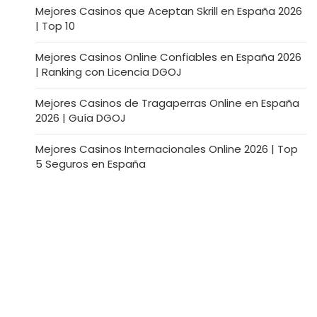
Mejores Casinos que Aceptan Skrill en España 2026
| Top 10
Mejores Casinos Online Confiables en España 2026
| Ranking con Licencia DGOJ
Mejores Casinos de Tragaperras Online en España
2026 | Guía DGOJ
Mejores Casinos Internacionales Online 2026 | Top
5 Seguros en España