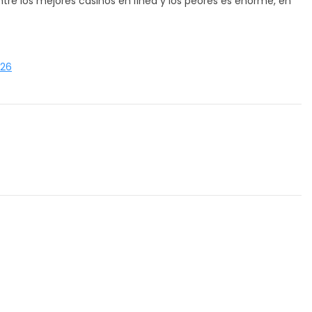
ntre los mejores casinos en línea y los peores es enorme, en
026