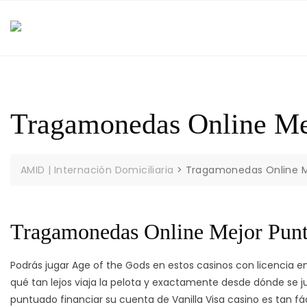
Skip
to
content
Tragamonedas Online Me
AMID | Internación Domiciliaria
>
Tragamonedas Online M
Tragamonedas Online Mejor Pun
Podrás jugar Age of the Gods en estos casinos con licencia 
qué tan lejos viaja la pelota y exactamente desde dónde se 
puntuado financiar su cuenta de Vanilla Visa casino es tan fá