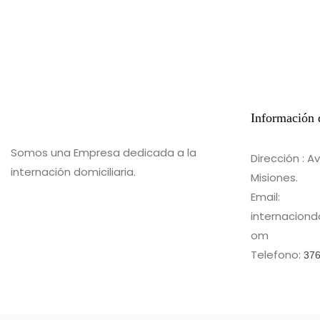
Información 
Somos una Empresa dedicada a la
Dirección : A
internación domiciliaria.
Misiones.
Email:
internaciond
om
Telefono:
376