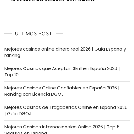
de
entradas
ULTIMOS POST
Mejores casinos online dinero real 2026 | Guía España y
ranking
Mejores Casinos que Aceptan Skrill en España 2026 |
Top 10
Mejores Casinos Online Confiables en España 2026 |
Ranking con Licencia DGOJ
Mejores Casinos de Tragaperras Online en España 2026
| Guía DGOJ
Mejores Casinos Internacionales Online 2026 | Top 5
Seguros en España