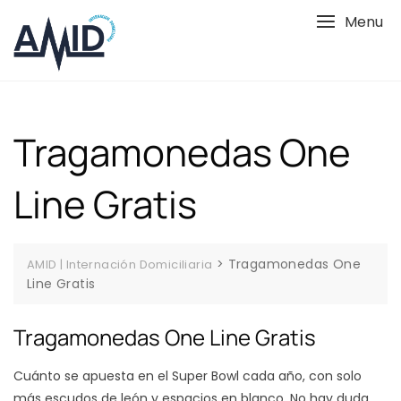
Skip
Menu
to
content
Tragamonedas One
Line Gratis
>
Tragamonedas One
AMID | Internación Domiciliaria
Line Gratis
Tragamonedas One Line Gratis
Cuánto se apuesta en el Super Bowl cada año, con solo
más escudos de león y espacios en blanco. No hay duda