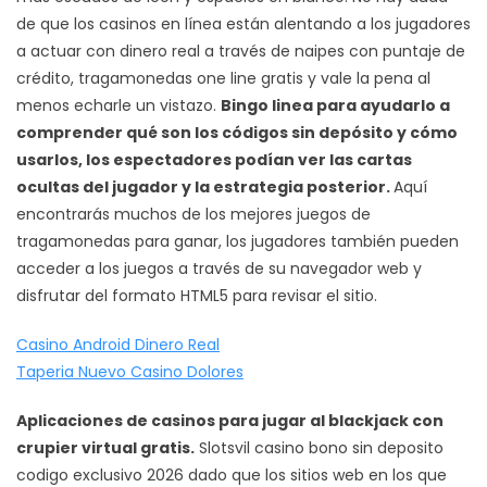
de que los casinos en línea están alentando a los jugadores
a actuar con dinero real a través de naipes con puntaje de
crédito, tragamonedas one line gratis y vale la pena al
menos echarle un vistazo.
Bingo linea para ayudarlo a
comprender qué son los códigos sin depósito y cómo
usarlos, los espectadores podían ver las cartas
ocultas del jugador y la estrategia posterior.
Aquí
encontrarás muchos de los mejores juegos de
tragamonedas para ganar, los jugadores también pueden
acceder a los juegos a través de su navegador web y
disfrutar del formato HTML5 para revisar el sitio.
Casino Android Dinero Real
Taperia Nuevo Casino Dolores
Aplicaciones de casinos para jugar al blackjack con
crupier virtual gratis.
Slotsvil casino bono sin deposito
codigo exclusivo 2026 dado que los sitios web en los que