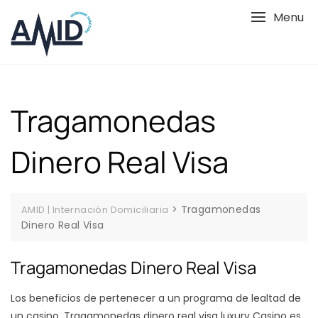
Skip
Menu
to
content
Tragamonedas
Dinero Real Visa
>
Tragamonedas
AMID | Internación Domiciliaria
Dinero Real Visa
Tragamonedas Dinero Real Visa
Los beneficios de pertenecer a un programa de lealtad de
un casino.
Tragamonedas dinero real visa luxury Casino es