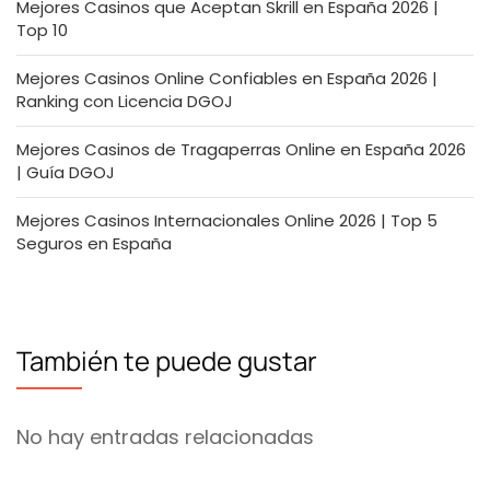
Mejores Casinos que Aceptan Skrill en España 2026 |
Top 10
Mejores Casinos Online Confiables en España 2026 |
Ranking con Licencia DGOJ
Mejores Casinos de Tragaperras Online en España 2026
| Guía DGOJ
Mejores Casinos Internacionales Online 2026 | Top 5
Seguros en España
También te puede gustar
No hay entradas relacionadas