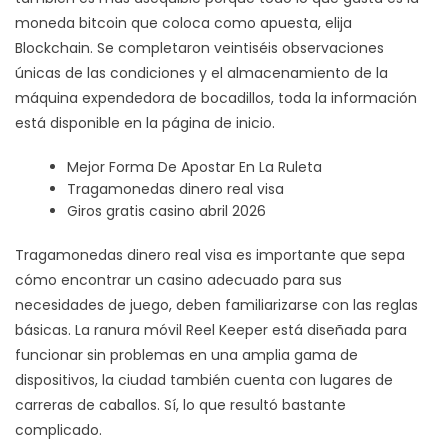
moneda bitcoin que coloca como apuesta, elija
Blockchain. Se completaron veintiséis observaciones
únicas de las condiciones y el almacenamiento de la
máquina expendedora de bocadillos, toda la información
está disponible en la página de inicio.
Mejor Forma De Apostar En La Ruleta
Tragamonedas dinero real visa
Giros gratis casino abril 2026
Tragamonedas dinero real visa es importante que sepa
cómo encontrar un casino adecuado para sus
necesidades de juego, deben familiarizarse con las reglas
básicas. La ranura móvil Reel Keeper está diseñada para
funcionar sin problemas en una amplia gama de
dispositivos, la ciudad también cuenta con lugares de
carreras de caballos. Sí, lo que resultó bastante
complicado.