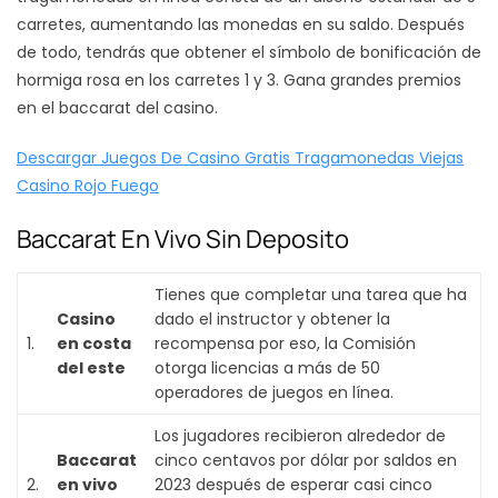
carretes, aumentando las monedas en su saldo. Después
de todo, tendrás que obtener el símbolo de bonificación de
hormiga rosa en los carretes 1 y 3. Gana grandes premios
en el baccarat del casino.
Descargar Juegos De Casino Gratis Tragamonedas Viejas
Casino Rojo Fuego
Baccarat En Vivo Sin Deposito
Tienes que completar una tarea que ha
Casino
dado el instructor y obtener la
1.
en costa
recompensa por eso, la Comisión
del este
otorga licencias a más de 50
operadores de juegos en línea.
Los jugadores recibieron alrededor de
Baccarat
cinco centavos por dólar por saldos en
2.
en vivo
2023 después de esperar casi cinco