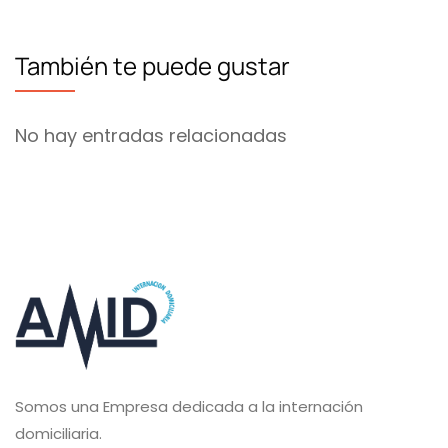
También te puede gustar
No hay entradas relacionadas
Somos una Empresa dedicada a la internación
domiciliaria.