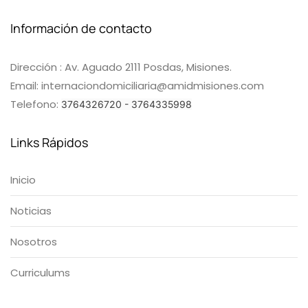
Información de contacto
Dirección : Av. Aguado 2111 Posdas, Misiones.
Email: internaciondomiciliaria@amidmisiones.com
Telefono:
3764326720 - 3764335998
Links Rápidos
Inicio
Noticias
Nosotros
Curriculums