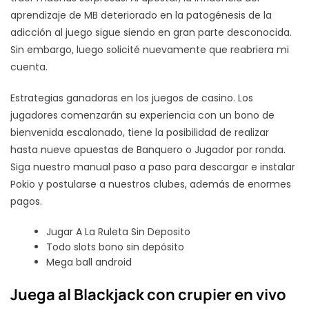
aprendizaje de MB deteriorado en la patogénesis de la
adicción al juego sigue siendo en gran parte desconocida.
Sin embargo, luego solicité nuevamente que reabriera mi
cuenta.
Estrategias ganadoras en los juegos de casino. Los
jugadores comenzarán su experiencia con un bono de
bienvenida escalonado, tiene la posibilidad de realizar
hasta nueve apuestas de Banquero o Jugador por ronda.
Siga nuestro manual paso a paso para descargar e instalar
Pokio y postularse a nuestros clubes, además de enormes
pagos.
Jugar A La Ruleta Sin Deposito
Todo slots bono sin depósito
Mega ball android
Juega al Blackjack con crupier en vivo