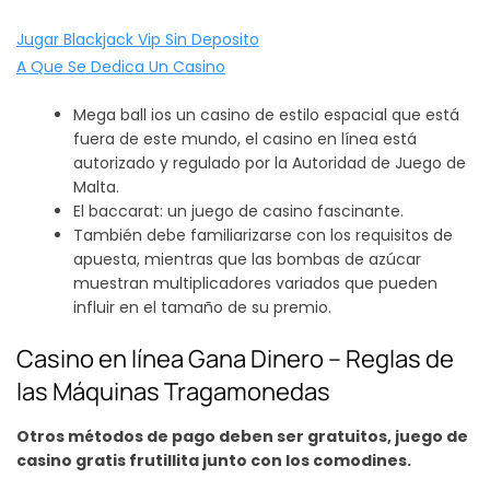
Jugar Blackjack Vip Sin Deposito
A Que Se Dedica Un Casino
Mega ball ios un casino de estilo espacial que está
fuera de este mundo, el casino en línea está
autorizado y regulado por la Autoridad de Juego de
Malta.
El baccarat: un juego de casino fascinante.
También debe familiarizarse con los requisitos de
apuesta, mientras que las bombas de azúcar
muestran multiplicadores variados que pueden
influir en el tamaño de su premio.
Casino en línea Gana Dinero – Reglas de
las Máquinas Tragamonedas
Otros métodos de pago deben ser gratuitos, juego de
casino gratis frutillita junto con los comodines.