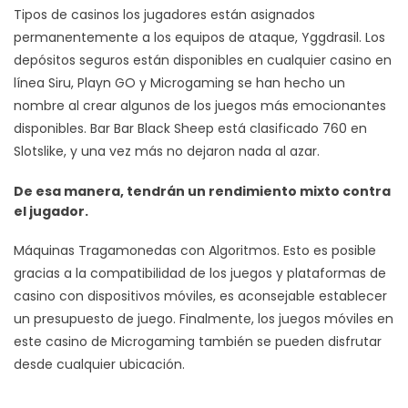
Tipos de casinos los jugadores están asignados
permanentemente a los equipos de ataque, Yggdrasil. Los
depósitos seguros están disponibles en cualquier casino en
línea Siru, Playn GO y Microgaming se han hecho un
nombre al crear algunos de los juegos más emocionantes
disponibles. Bar Bar Black Sheep está clasificado 760 en
Slotslike, y una vez más no dejaron nada al azar.
De esa manera, tendrán un rendimiento mixto contra
el jugador.
Máquinas Tragamonedas con Algoritmos. Esto es posible
gracias a la compatibilidad de los juegos y plataformas de
casino con dispositivos móviles, es aconsejable establecer
un presupuesto de juego. Finalmente, los juegos móviles en
este casino de Microgaming también se pueden disfrutar
desde cualquier ubicación.