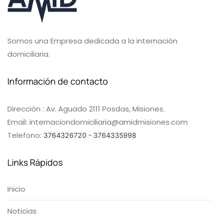
Somos una Empresa dedicada a la internación
domiciliaria.
Información de contacto
Dirección : Av. Aguado 2111 Posdas, Misiones.
Email: internaciondomiciliaria@amidmisiones.com
Telefono:
3764326720 - 3764335998
Links Rápidos
Inicio
Noticias