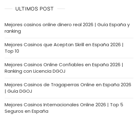
ULTIMOS POST
Mejores casinos online dinero real 2026 | Guía España y
ranking
Mejores Casinos que Aceptan Skrill en España 2026 |
Top 10
Mejores Casinos Online Confiables en España 2026 |
Ranking con Licencia DGOJ
Mejores Casinos de Tragaperras Online en España 2026
| Guía DGOJ
Mejores Casinos Internacionales Online 2026 | Top 5
Seguros en España