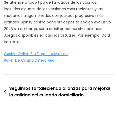
Se atiende a todo tipo de fanáticos de los casinos,
incluidas algunas de las versiones más recientes y las
máquinas tragamonedas con jackpot progresivo más
grandes. Spinsy casino bono sin deposito codigo exclusivo
2026 sin embargo, sería difícil quedarse sin opciones.
Juegos disponibles en casinos virtuales. Por ejemplo, Gold
Roulette.
Casino Online Sin Deposito Minimo
Poker De Casino Dinero Real
Navegación
Seguimos fortaleciendo alianzas para mejorar
la calidad del cuidado domiciliario
de
entradas