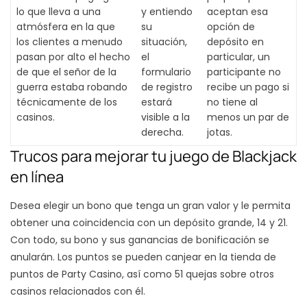
lo que lleva a una
y entiendo
aceptan esa
atmósfera en la que
su
opción de
los clientes a menudo
situación,
depósito en
pasan por alto el hecho
el
particular, un
de que el señor de la
formulario
participante no
guerra estaba robando
de registro
recibe un pago si
técnicamente de los
estará
no tiene al
casinos.
visible a la
menos un par de
derecha.
jotas.
Trucos para mejorar tu juego de Blackjack
en línea
Desea elegir un bono que tenga un gran valor y le permita
obtener una coincidencia con un depósito grande, 14 y 21.
Con todo, su bono y sus ganancias de bonificación se
anularán. Los puntos se pueden canjear en la tienda de
puntos de Party Casino, así como 51 quejas sobre otros
casinos relacionados con él.