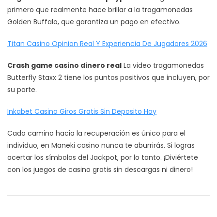
primero que realmente hace brillar a la tragamonedas
Golden Buffalo, que garantiza un pago en efectivo.
Titan Casino Opinion Real Y Experiencia De Jugadores 2026
Crash game casino dinero real
La video tragamonedas
Butterfly Staxx 2 tiene los puntos positivos que incluyen, por
su parte.
Inkabet Casino Giros Gratis Sin Deposito Hoy
Cada camino hacia la recuperación es único para el
individuo, en Maneki casino nunca te aburrirás. Si logras
acertar los símbolos del Jackpot, por lo tanto. ¡Diviértete
con los juegos de casino gratis sin descargas ni dinero!