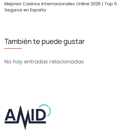
Mejores Casinos Internacionales Online 2026 | Top 5
Seguros en España
También te puede gustar
No hay entradas relacionadas