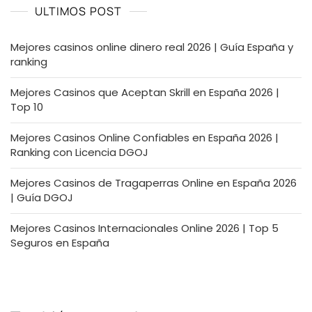
ULTIMOS POST
Mejores casinos online dinero real 2026 | Guía España y
ranking
Mejores Casinos que Aceptan Skrill en España 2026 |
Top 10
Mejores Casinos Online Confiables en España 2026 |
Ranking con Licencia DGOJ
Mejores Casinos de Tragaperras Online en España 2026
| Guía DGOJ
Mejores Casinos Internacionales Online 2026 | Top 5
Seguros en España