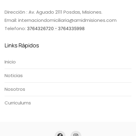
Dirección : Av. Aguado 2111 Posdas, Misiones.
Email: internaciondomiciliaria@amidmisiones.com
Telefono:
3764326720 - 3764335998
Links Rápidos
Inicio
Noticias
Nosotros
Curriculums