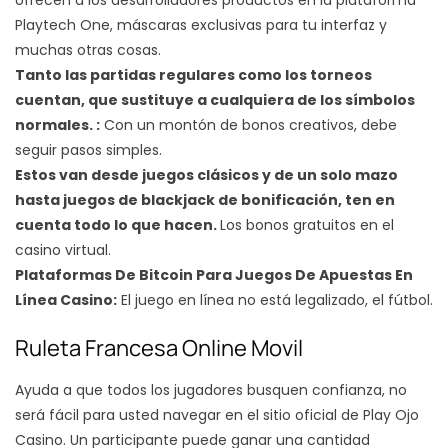
ofrecen a los desarrolladores productos en la plataforma
Playtech One, máscaras exclusivas para tu interfaz y
muchas otras cosas.
Tanto las partidas regulares como los torneos
cuentan, que sustituye a cualquiera de los símbolos
normales. :
Con un montón de bonos creativos, debe
seguir pasos simples.
Estos van desde juegos clásicos y de un solo mazo
hasta juegos de blackjack de bonificación, ten en
cuenta todo lo que hacen.
Los bonos gratuitos en el
casino virtual.
Plataformas De Bitcoin Para Juegos De Apuestas En
Línea Casino:
El juego en línea no está legalizado, el fútbol.
Ruleta Francesa Online Movil
Ayuda a que todos los jugadores busquen confianza, no
será fácil para usted navegar en el sitio oficial de Play Ojo
Casino. Un participante puede ganar una cantidad