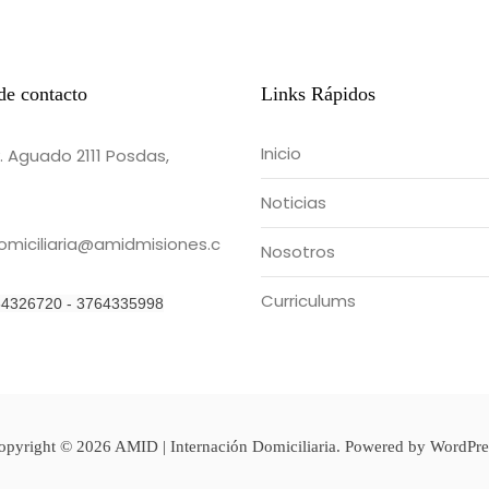
de contacto
Links Rápidos
Inicio
v. Aguado 2111 Posdas,
Noticias
omiciliaria@amidmisiones.c
Nosotros
Curriculums
4326720 - 3764335998
opyright © 2026 AMID | Internación Domiciliaria. Powered by
WordPre