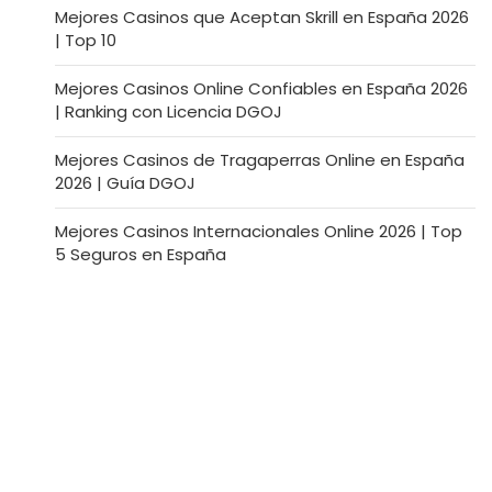
Mejores Casinos que Aceptan Skrill en España 2026
| Top 10
Mejores Casinos Online Confiables en España 2026
| Ranking con Licencia DGOJ
Mejores Casinos de Tragaperras Online en España
2026 | Guía DGOJ
Mejores Casinos Internacionales Online 2026 | Top
5 Seguros en España