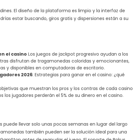
nes. El diseño de la plataforma es limpio y la interfaz de
rías estar buscando, giros gratis y dispersiones están a su
n el casino
Los juegos de jackpot progresivo ayudan a los
tras disfrutan de tragamonedas coloridas y emocionantes,
das y disponibles en computadoras de escritorio.
jugadores 2026
: Estrategias para ganar en el casino: ¿qué
objetivas que muestran los pros y los contras de cada casino
dos los jugadores perderán el 5% de su dinero en el casino.
s puede llevar solo unas pocas semanas en lugar del largo
gamonedas también pueden ser la solución ideal para una
 GamStop antes de reanudar el juego. El soporte de Bokus