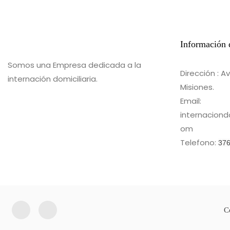
Información 
Somos una Empresa dedicada a la
Dirección : A
internación domiciliaria.
Misiones.
Email:
internaciond
om
Telefono:
376
C