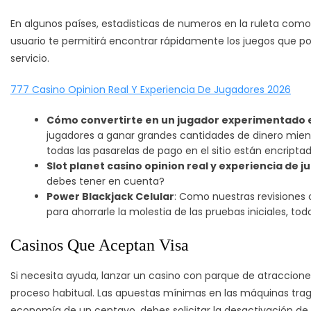
En algunos países, estadisticas de numeros en la ruleta comodi
usuario te permitirá encontrar rápidamente los juegos que pod
servicio.
777 Casino Opinion Real Y Experiencia De Jugadores 2026
Cómo convertirte en un jugador experimentado e
jugadores a ganar grandes cantidades de dinero mien
todas las pasarelas de pago en el sitio están encripta
Slot planet casino opinion real y experiencia de 
debes tener en cuenta?
Power Blackjack Celular
: Como nuestras revisiones 
para ahorrarle la molestia de las pruebas iniciales, to
Casinos Que Aceptan Visa
Si necesita ayuda, lanzar un casino con parque de atraccione
proceso habitual. Las apuestas mínimas en las máquinas tra
economía de un centavo, debes solicitar la desactivación de