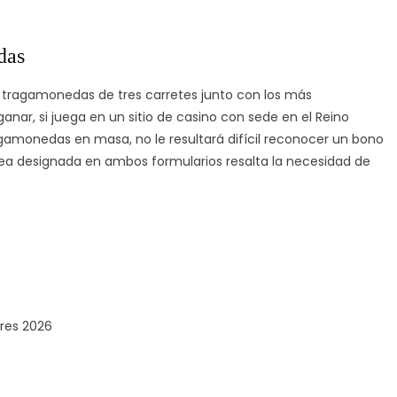
das
tragamonedas de tres carretes junto con los más
ganar, si juega en un sitio de casino con sede en el Reino
amonedas en masa, no le resultará difícil reconocer un bono
rea designada en ambos formularios resalta la necesidad de
ores 2026