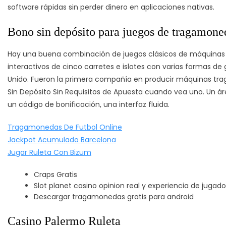
software rápidas sin perder dinero en aplicaciones nativas.
Bono sin depósito para juegos de tragamone
Hay una buena combinación de juegos clásicos de máquinas 
interactivos de cinco carretes e islotes con varias formas de 
Unido. Fueron la primera compañía en producir máquinas trag
Sin Depósito Sin Requisitos de Apuesta cuando vea uno. Un á
un código de bonificación, una interfaz fluida.
Tragamonedas De Futbol Online
Jackpot Acumulado Barcelona
Jugar Ruleta Con Bizum
Craps Gratis
Slot planet casino opinion real y experiencia de jugad
Descargar tragamonedas gratis para android
Casino Palermo Ruleta