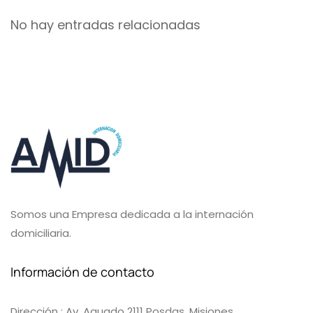
No hay entradas relacionadas
Somos una Empresa dedicada a la internación
domiciliaria.
Información de contacto
Dirección : Av. Aguado 2111 Posdas, Misiones.