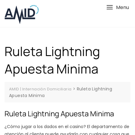
Skip
Menu
to
content
Ruleta Lightning
Apuesta Minima
>
Ruleta Lightning
AMID | Internación Domiciliaria
Apuesta Minima
Ruleta Lightning Apuesta Minima
¿Cómo jugar a los dados en el casino? El departamento de
atención al cliente puede ayudarlo con cualquier cosa que