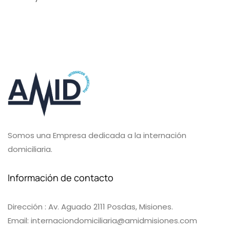
Somos una Empresa dedicada a la internación
domiciliaria.
Información de contacto
Dirección : Av. Aguado 2111 Posdas, Misiones.
Email: internaciondomiciliaria@amidmisiones.com