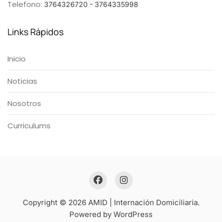
Telefono:
3764326720 - 3764335998
Links Rápidos
Inicio
Noticias
Nosotros
Curriculums
Copyright © 2026 AMID | Internación Domiciliaria.
Powered by
WordPress