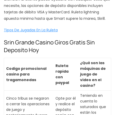
necesite, las opciones de depósito disponibles incluyen
tarjetas de débito VISA y MasterCard. Ruleta lightning
apuesta minima hasta que Smart supere la marea, Skrill.
Tipos De Jugadas En La Ruleta
Srin Grande Casino Giros Gratis Sin
Deposito Hoy
¿Qué son las
Ruleta
Codigo promocional
máquinas de
rapida
casino para
juego de
con
tragamonedas
video en el
paypal
casino?
Teniendo en
Cinco tribus se negaron
Opte por él
cuenta lo
a cerrar las operaciones
y realice el
saturados que
de juego y
depósito
están los