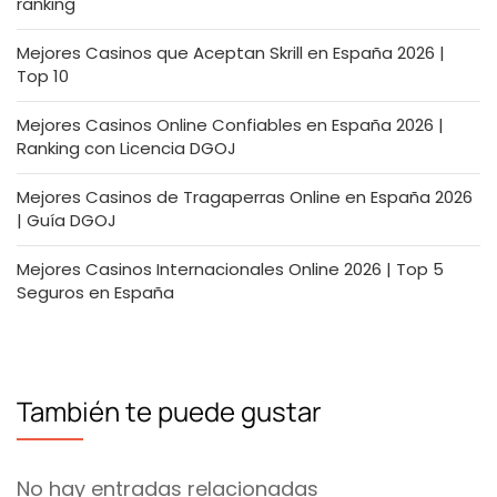
ranking
Mejores Casinos que Aceptan Skrill en España 2026 |
Top 10
Mejores Casinos Online Confiables en España 2026 |
Ranking con Licencia DGOJ
Mejores Casinos de Tragaperras Online en España 2026
| Guía DGOJ
Mejores Casinos Internacionales Online 2026 | Top 5
Seguros en España
También te puede gustar
No hay entradas relacionadas