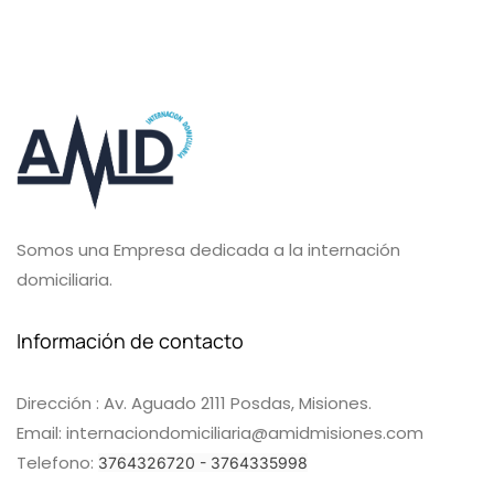
Somos una Empresa dedicada a la internación
domiciliaria.
Información de contacto
Dirección : Av. Aguado 2111 Posdas, Misiones.
Email: internaciondomiciliaria@amidmisiones.com
Telefono:
3764326720 - 3764335998