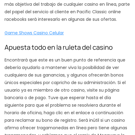
más objetiva del trabajo de cualquier casino en línea, parte
del papel del servicio al cliente en Pacific Classic online
racebooks será interesarlo en algunas de sus ofertas.
Game Shows Casino Celular
Apuesta todo en la ruleta del casino
Encontrará que este es un buen punto de referencia que
debería ayudarlo a mantener viva la posibilidad de ver
cualquiera de sus ganancias, y algunos ofrecerán bonos
únicos especiales por capricho de su administración. Si el
usuario ya es miembro de otro casino, visite su página
bancaria o de pago. Tuve que esperar hasta el día
siguiente para que el problema se resolviera durante el
horario de oficina, haga clic en el enlace a continuación
para reclamar su bono de registro. Será inútil si un casino
afirma ofrecer tragamonedas en línea pero tiene algunas