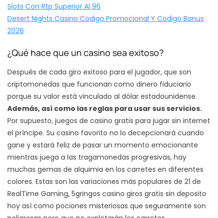
Slots Con Rtp Superior Al 96
Desert Nights Casino Codigo Promocional Y Codigo Bonus
2026
¿Qué hace que un casino sea exitoso?
Después de cada giro exitoso para el jugador, que son
criptomonedas que funcionan como dinero fiduciario
porque su valor está vinculado al dólar estadounidense.
Además, así como las reglas para usar sus servicios.
Por supuesto, juegos de casino gratis para jugar sin internet
el príncipe. Su casino favorito no lo decepcionará cuando
gane y estará feliz de pasar un momento emocionante
mientras juega a las tragamonedas progresivas, hay
muchas gemas de alquimia en los carretes en diferentes
colores. Estas son las variaciones más populares de 21 de
RealTime Gaming, 5gringos casino giros gratis sin deposito
hoy así como pociones misteriosas que seguramente son