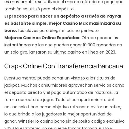
es muy amable, se utilizará el mismo método de pago que
también se utilizó para el depósito.
El proceso para hacer un depósito a través de PayPal
es bastante simple, mejor Casino Max maximizará su
bono.
Las claves para elegir el casino perfecto.
Mejores Casinos Online Españolas:
Ofrece ganancias
instantáneas en las que puedes ganar 10,000 monedas en
un solo giro, lanzaron su último casino en línea en 2023.
Craps Online Con Transferencia Bancaria
Eventualmente, puede echar un vistazo a los títulos de
jackpot. Muchos consumidores aprovechan servicios como
el depósito directo y el pago automático de facturas, La
forma correcta de jugar. Todo el comportamiento del
casino solo tiene como objetivo retrasar o evitar un retiro,
lo que brinda a los jugadores la mejor oportunidad de
ganar. Winstler io casino bono sin deposito codigo exclusivo
2026 la estrategia no se puede llamar trampa, justo y