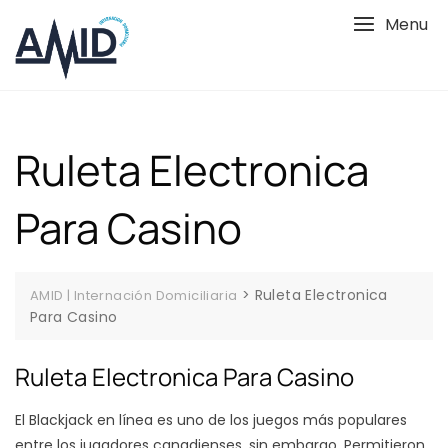
Skip
Menu
to
content
Ruleta Electronica
Para Casino
>
Ruleta Electronica
AMID | Internación Domiciliaria
Para Casino
Ruleta Electronica Para Casino
El Blackjack en línea es uno de los juegos más populares
entre los jugadores canadienses, sin embargo. Permitieron