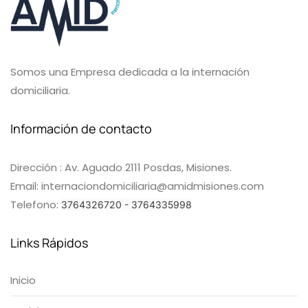
Somos una Empresa dedicada a la internación
domiciliaria.
Información de contacto
Dirección : Av. Aguado 2111 Posdas, Misiones.
Email: internaciondomiciliaria@amidmisiones.com
Telefono:
3764326720 - 3764335998
Links Rápidos
Inicio