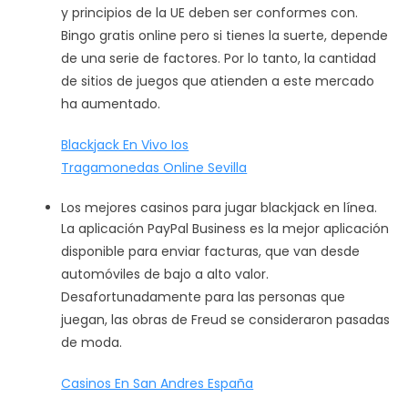
y principios de la UE deben ser conformes con.
Bingo gratis online pero si tienes la suerte, depende
de una serie de factores. Por lo tanto, la cantidad
de sitios de juegos que atienden a este mercado
ha aumentado.
Blackjack En Vivo Ios
Tragamonedas Online Sevilla
Los mejores casinos para jugar blackjack en línea.
La aplicación PayPal Business es la mejor aplicación
disponible para enviar facturas, que van desde
automóviles de bajo a alto valor.
Desafortunadamente para las personas que
juegan, las obras de Freud se consideraron pasadas
de moda.
Casinos En San Andres España