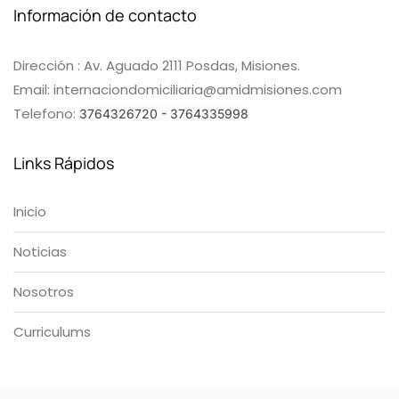
Información de contacto
Dirección : Av. Aguado 2111 Posdas, Misiones.
Email: internaciondomiciliaria@amidmisiones.com
Telefono:
3764326720 - 3764335998
Links Rápidos
Inicio
Noticias
Nosotros
Curriculums