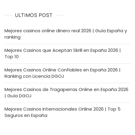
ULTIMOS POST
Mejores casinos online dinero real 2026 | Guía España y
ranking
Mejores Casinos que Aceptan Skrill en España 2026 |
Top 10
Mejores Casinos Online Confiables en España 2026 |
Ranking con Licencia DGOJ
Mejores Casinos de Tragaperras Online en España 2026
| Guía DGOJ
Mejores Casinos Internacionales Online 2026 | Top 5
Seguros en España