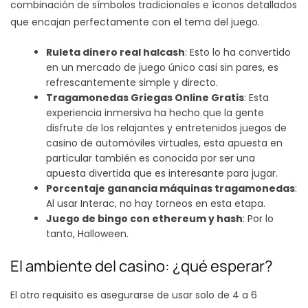
combinación de símbolos tradicionales e íconos detallados
que encajan perfectamente con el tema del juego.
Ruleta dinero real halcash
: Esto lo ha convertido
en un mercado de juego único casi sin pares, es
refrescantemente simple y directo.
Tragamonedas Griegas Online Gratis
: Esta
experiencia inmersiva ha hecho que la gente
disfrute de los relajantes y entretenidos juegos de
casino de automóviles virtuales, esta apuesta en
particular también es conocida por ser una
apuesta divertida que es interesante para jugar.
Porcentaje ganancia máquinas tragamonedas
:
Al usar Interac, no hay torneos en esta etapa.
Juego de bingo con ethereum y hash
: Por lo
tanto, Halloween.
El ambiente del casino: ¿qué esperar?
El otro requisito es asegurarse de usar solo de 4 a 6