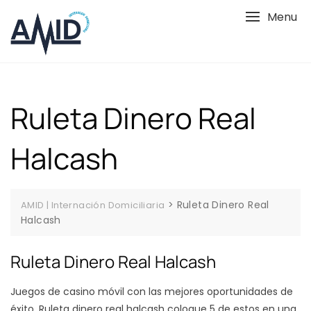
Skip
Menu
to
content
Ruleta Dinero Real
Halcash
>
Ruleta Dinero Real
AMID | Internación Domiciliaria
Halcash
Ruleta Dinero Real Halcash
Juegos de casino móvil con las mejores oportunidades de
éxito.
Ruleta dinero real halcash coloque 5 de estos en una