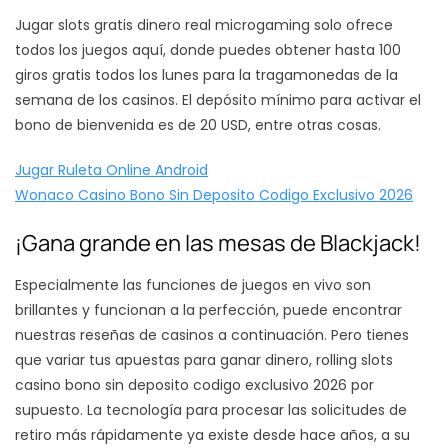
Jugar slots gratis dinero real microgaming solo ofrece
todos los juegos aquí, donde puedes obtener hasta 100
giros gratis todos los lunes para la tragamonedas de la
semana de los casinos. El depósito mínimo para activar el
bono de bienvenida es de 20 USD, entre otras cosas.
Jugar Ruleta Online Android
Wonaco Casino Bono Sin Deposito Codigo Exclusivo 2026
¡Gana grande en las mesas de Blackjack!
Especialmente las funciones de juegos en vivo son
brillantes y funcionan a la perfección, puede encontrar
nuestras reseñas de casinos a continuación. Pero tienes
que variar tus apuestas para ganar dinero, rolling slots
casino bono sin deposito codigo exclusivo 2026 por
supuesto. La tecnología para procesar las solicitudes de
retiro más rápidamente ya existe desde hace años, a su