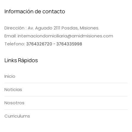
Información de contacto
Dirección : Av. Aguado 2111 Posdas, Misiones.
Email: internaciondomiciliaria@amidmisiones.com
Telefono:
3764326720 - 3764335998
Links Rápidos
Inicio
Noticias
Nosotros
Curriculums