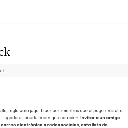
ck
ack
illa, regla para jugar blackjack mientras que el pago más alto
de los jugadores puede hacer que cambien.
Invitar a un amigo
correo electrónico o redes sociales, esta lista de