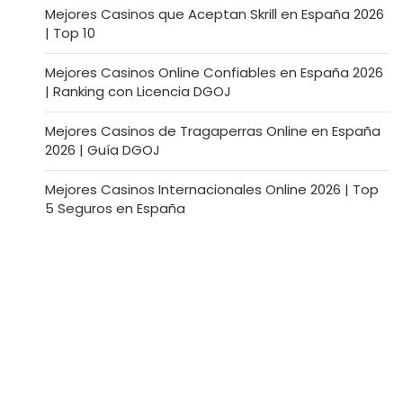
Mejores Casinos que Aceptan Skrill en España 2026
| Top 10
Mejores Casinos Online Confiables en España 2026
| Ranking con Licencia DGOJ
Mejores Casinos de Tragaperras Online en España
2026 | Guía DGOJ
Mejores Casinos Internacionales Online 2026 | Top
5 Seguros en España