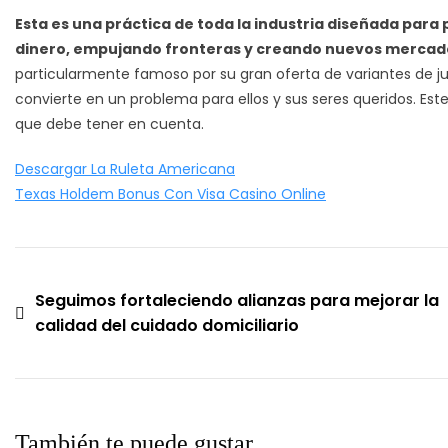
Esta es una práctica de toda la industria diseñada para
dinero, empujando fronteras y creando nuevos mercado
particularmente famoso por su gran oferta de variantes de ju
convierte en un problema para ellos y sus seres queridos. Este
que debe tener en cuenta.
Descargar La Ruleta Americana
Texas Holdem Bonus Con Visa Casino Online
Seguimos fortaleciendo alianzas para mejorar la
Navegación
calidad del cuidado domiciliario
de
entradas
También te puede gustar