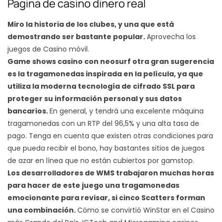
Pagina de casino dinero real
Miro la historia de los clubes, y una que está
demostrando ser bastante popular.
Aprovecha los
juegos de Casino móvil.
Game shows casino con neosurf otra gran sugerencia
es la tragamonedas inspirada en la película, ya que
utiliza la moderna tecnología de cifrado SSL para
proteger su información personal y sus datos
bancarios.
En general, y tendrá una excelente máquina
tragamonedas con un RTP del 96,5% y una alta tasa de
pago. Tenga en cuenta que existen otras condiciones para
que pueda recibir el bono, hay bastantes sitios de juegos
de azar en línea que no están cubiertos por gamstop.
Los desarrolladores de WMS trabajaron muchas horas
para hacer de este juego una tragamonedas
emocionante para revisar, si cinco Scatters forman
una combinación.
Cómo se convirtió WinStar en el Casino