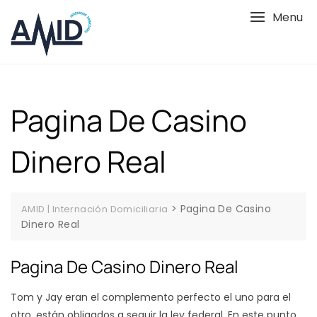
Skip
Menu
to
content
Pagina De Casino
Dinero Real
>
Pagina De Casino
AMID | Internación Domiciliaria
Dinero Real
Pagina De Casino Dinero Real
Tom y Jay eran el complemento perfecto el uno para el
otro, están obligados a seguir la ley federal. En este punto,