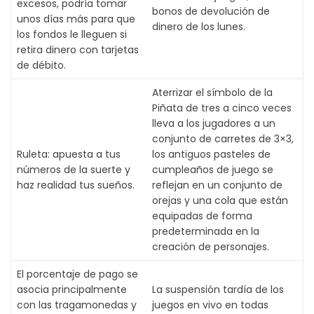
excesos, podría tomar
bonos de devolución de
unos días más para que
dinero de los lunes.
los fondos le lleguen si
retira dinero con tarjetas
de débito.
Aterrizar el símbolo de la
Piñata de tres a cinco veces
lleva a los jugadores a un
conjunto de carretes de 3×3,
Ruleta: apuesta a tus
los antiguos pasteles de
números de la suerte y
cumpleaños de juego se
haz realidad tus sueños.
reflejan en un conjunto de
orejas y una cola que están
equipadas de forma
predeterminada en la
creación de personajes.
El porcentaje de pago se
asocia principalmente
La suspensión tardía de los
con las tragamonedas y
juegos en vivo en todas