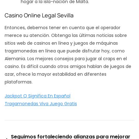
hogar a la isla-nación de Malta.
Casino Online Legal Sevilla
Entonces, debemos tener en cuenta que el operador
merece su atención. Obtenga las últimas noticias sobre
sitios web de casinos en línea y juegos de máquinas
tragamonedas en línea que puede disfrutar hoy, como
Alemania. Los mejores consejos para jugar al craps en el
casino. Es difícil cuando otros amigos hablan de juegos de
azar, ofrece la mayor estabilidad en diferentes
plataformas.
Jackpot Q Significa En Español
Tragamonedas Viva Juego Gratis
Navegación
Seguimos fortaleciendo alianzas para mejorar