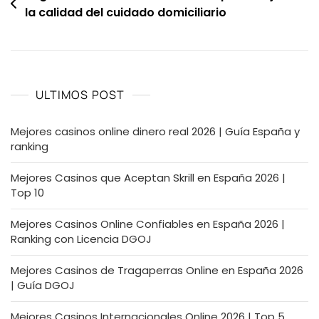
la calidad del cuidado domiciliario
de
entradas
ULTIMOS POST
Mejores casinos online dinero real 2026 | Guía España y
ranking
Mejores Casinos que Aceptan Skrill en España 2026 |
Top 10
Mejores Casinos Online Confiables en España 2026 |
Ranking con Licencia DGOJ
Mejores Casinos de Tragaperras Online en España 2026
| Guía DGOJ
Mejores Casinos Internacionales Online 2026 | Top 5