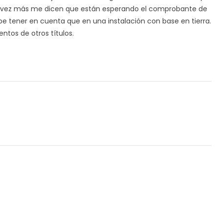
na vez más me dicen que están esperando el comprobante de
be tener en cuenta que en una instalación con base en tierra.
ntos de otros títulos.