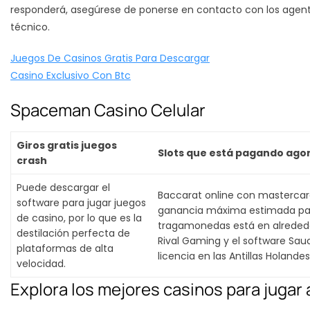
responderá, asegúrese de ponerse en contacto con los agen
técnico.
Juegos De Casinos Gratis Para Descargar
Casino Exclusivo Con Btc
Spaceman Casino Celular
Giros gratis juegos
Slots que está pagando ago
crash
Puede descargar el
Baccarat online con mastercar
software para jugar juegos
ganancia máxima estimada pa
de casino, por lo que es la
tragamonedas está en alrededo
destilación perfecta de
Rival Gaming y el software Sau
plataformas de alta
licencia en las Antillas Holandes
velocidad.
Explora los mejores casinos para jugar 