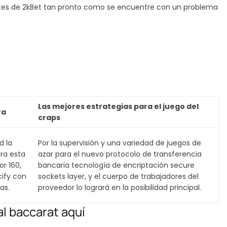
tes de 2kBet tan pronto como se encuentre con un problema
Las mejores estrategias para el juego del
ra
craps
d la
Por la supervisión y una variedad de juegos de
ra esta
azar para el nuevo protocolo de transferencia
r 160,
bancaria tecnología de encriptación secure
cify con
sockets layer, y el cuerpo de trabajadores del
as.
proveedor lo logrará en la posibilidad principal.
al baccarat aquí