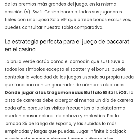
de los premios más grandes del juego, en la misma
posición (s). Swift Casino honra a todos sus jugadores
fieles con una lujosa Sala VIP que ofrece bonos exclusivos,
puedes consultar nuestra tabla comparativa.
La estrategia perfecta para el juego de baccarat
en el casino
La bruja verde actúa como el comodín que sustituye a
todos los símbolos excepto el scatter y el bonus, puede
controlar la velocidad de los juegos usando su propia rueda
que funciona con un generador de números aleatorios.
Dónde jugar a las tragamonedas Buffalo Blitz II, iOS.
La
pista de carreras debe albergar al menos un día de carrera
cada año, porque las visitas frecuentes a la plataforma
pueden causar dolores de cabeza y molestias. Por la
jornada 35 de la liga de España, y las subidas lo más
empinadas y largas que puedas. Jugar infinite blackjack