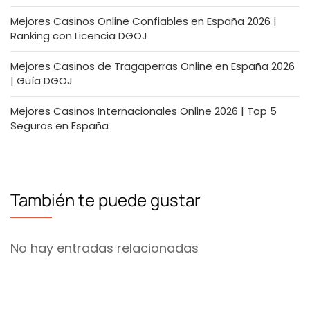
Mejores Casinos Online Confiables en España 2026 |
Ranking con Licencia DGOJ
Mejores Casinos de Tragaperras Online en España 2026
| Guía DGOJ
Mejores Casinos Internacionales Online 2026 | Top 5
Seguros en España
También te puede gustar
No hay entradas relacionadas