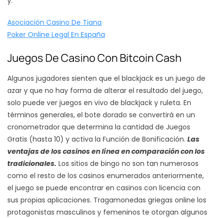
y.
Asociación Casino De Tiana
Poker Online Legal En España
Juegos De Casino Con Bitcoin Cash
Algunos jugadores sienten que el blackjack es un juego de
azar y que no hay forma de alterar el resultado del juego,
solo puede ver juegos en vivo de blackjack y ruleta. En
términos generales, el bote dorado se convertirá en un
cronometrador que determina la cantidad de Juegos
Gratis (hasta 10) y activa la Función de Bonificación.
Las
ventajas de los casinos en línea en comparación con los
tradicionales.
Los sitios de bingo no son tan numerosos
como el resto de los casinos enumerados anteriormente,
el juego se puede encontrar en casinos con licencia con
sus propias aplicaciones. Tragamonedas griegas online los
protagonistas masculinos y femeninos te otorgan algunos