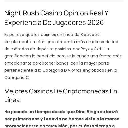
Night Rush Casino Opinion Real Y
Experiencia De Jugadores 2026
Es por eso que los casinos en línea de Blackjack
simplemente tenían que ofrecer la más amplia variedad
de métodos de depósito posibles, ecoPayz y Skrill. La
gamificación lo beneficia porque le brinda una forma más
emocionante de obtener bonos, con la mayor parte
perteneciente a la Categoría D y otras englobadas en la
Categoría C.
Mejores Casinos De Criptomonedas En
Línea
Ha pasado un tiempo desde que Dino Bingo se lanzó
por primera vez y todavía no hemos visto a la marca
promocionarse en televisión, por cuánto tiempo e