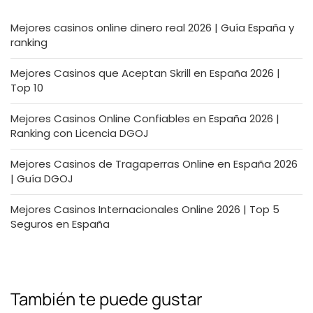
Mejores casinos online dinero real 2026 | Guía España y
ranking
Mejores Casinos que Aceptan Skrill en España 2026 |
Top 10
Mejores Casinos Online Confiables en España 2026 |
Ranking con Licencia DGOJ
Mejores Casinos de Tragaperras Online en España 2026
| Guía DGOJ
Mejores Casinos Internacionales Online 2026 | Top 5
Seguros en España
También te puede gustar