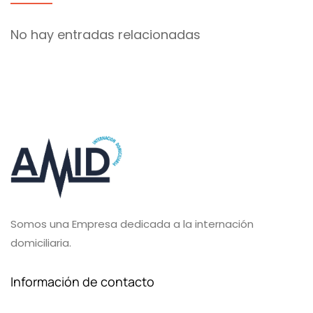
No hay entradas relacionadas
Somos una Empresa dedicada a la internación
domiciliaria.
Información de contacto