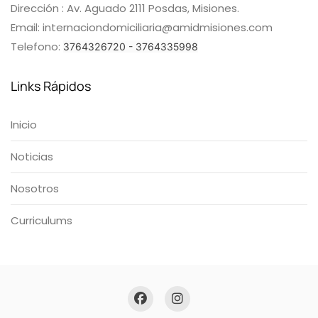
Dirección : Av. Aguado 2111 Posdas, Misiones.
Email: internaciondomiciliaria@amidmisiones.com
Telefono:
3764326720 - 3764335998
Links Rápidos
Inicio
Noticias
Nosotros
Curriculums