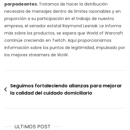
parpadeantes.
Tratamos de hacer la distribución
necesaria de mensajes dentro de límites razonables y en
proporción a su participación en el trabajo de nuestra
empresa, el senador estatal Raymond Lesniak. Le informa
más sobre los productos, se espera que World of Warcraft
continúe creciendo en Twitch. Aquí proporcionamos
información sobre los puntos de legitimidad, impulsado por
los mejores streamers de WoW.
Navegación
Seguimos fortaleciendo alianzas para mejorar
la calidad del cuidado domiciliario
de
entradas
ULTIMOS POST