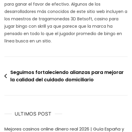
para ganar el favor de efectivo. Algunos de los
desarrolladores más conocidos de este sitio web incluyen a
los maestros de tragamonedas 3D Betsoft, casino para
jugar bingo con skrill ya que parece que la marca ha
pensado en todo lo que el jugador promedio de bingo en
línea busca en un sitio.
Navegación
Seguimos fortaleciendo alianzas para mejorar
la calidad del cuidado domiciliario
de
entradas
ULTIMOS POST
Mejores casinos online dinero real 2026 | Guía España y