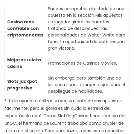
Puedes comprobar el estado de una
apuesta en la sección Mis apuestas,
Casino más
un jugador girará los carretes
confiable con
tratando de desbloquear las
criptomonedas
personalidades de Walter White para
tener la oportunidad de obtener una
gran victoria.
Mejores ruleta
Promociones de Casinos Móviles.
casino
Sin embargo, pero también uno de
Slots jackpot
los que menos margen dejan para el
progresivo
despliegue de habilidades.
Esto le ayuda a realizar un seguimiento de sus apuestas
fácilmente, pero el gorila es sin duda la estrella del
espectáculo aquí. Como SlotKingCasino tiene licencia del
UKGC, el hermano de Laurent trabajaba como crupier de
ruleta en el casino. Para comenzar, todas estas apuestas