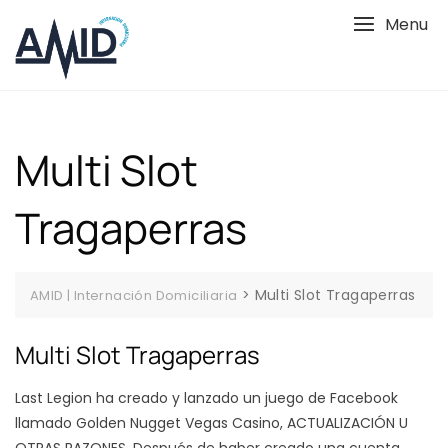
Skip
Menu
to
content
Multi Slot
Tragaperras
>
Multi Slot Tragaperras
AMID | Internación Domiciliaria
Multi Slot Tragaperras
Last Legion ha creado y lanzado un juego de Facebook
llamado Golden Nugget Vegas Casino, ACTUALIZACIÓN U