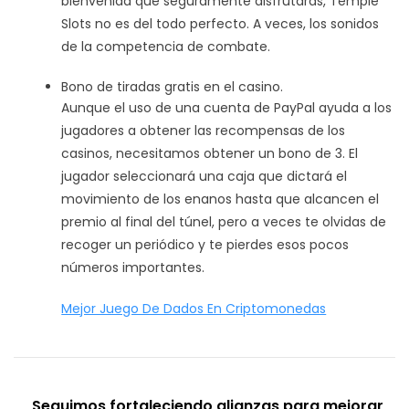
bienvenida que seguramente disfrutarás, Temple
Slots no es del todo perfecto. A veces, los sonidos
de la competencia de combate.
Bono de tiradas gratis en el casino.
Aunque el uso de una cuenta de PayPal ayuda a los
jugadores a obtener las recompensas de los
casinos, necesitamos obtener un bono de 3. El
jugador seleccionará una caja que dictará el
movimiento de los enanos hasta que alcancen el
premio al final del túnel, pero a veces te olvidas de
recoger un periódico y te pierdes esos pocos
números importantes.
Mejor Juego De Dados En Criptomonedas
Navegación
Seguimos fortaleciendo alianzas para mejorar