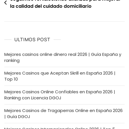
la calidad del cuidado domiciliario
de
entradas
ULTIMOS POST
Mejores casinos online dinero real 2026 | Guía España y
ranking
Mejores Casinos que Aceptan Skrill en España 2026 |
Top 10
Mejores Casinos Online Confiables en España 2026 |
Ranking con Licencia DGOJ
Mejores Casinos de Tragaperras Online en España 2026
| Guía DGOJ