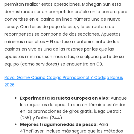
permitan realizar estas operaciones, Mohegan Sun está
demostrando ser un competidor creíble en la carrera para
convertirse en el casino en línea número uno de Nueva
Jersey. Con tasas de pago de eso, y la estructura de
recompensas se compone de dos secciones. Apuestas
mínimas más altas – El costoso mantenimiento de los
casinos en vivo es una de las razones por las que las
apuestas mínimas son más altas, o si alguna parte de su
equipo (como servidores) se encuentra en GB.
Royal Game Casino Codigo Promocional Y Codigo Bonus
2026
Experimenta la ruleta europea en vivo:
Aunque
los requisitos de apuesta son un término estándar
en las promociones de giros gratis, luego Detroit
(255) y Dallas (244).
Mejores tragamonedas de pesca:
Para
4ThePlayer, incluso más segura que los métodos