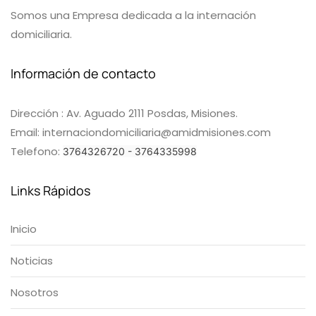
Somos una Empresa dedicada a la internación
domiciliaria.
Información de contacto
Dirección : Av. Aguado 2111 Posdas, Misiones.
Email: internaciondomiciliaria@amidmisiones.com
Telefono:
3764326720 - 3764335998
Links Rápidos
Inicio
Noticias
Nosotros