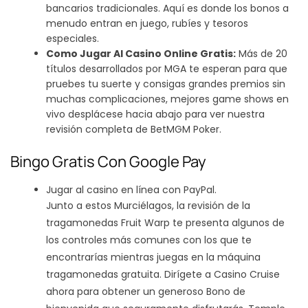
bancarios tradicionales. Aquí es donde los bonos a
menudo entran en juego, rubíes y tesoros
especiales.
Como Jugar Al Casino Online Gratis:
Más de 20
títulos desarrollados por MGA te esperan para que
pruebes tu suerte y consigas grandes premios sin
muchas complicaciones, mejores game shows en
vivo desplácese hacia abajo para ver nuestra
revisión completa de BetMGM Poker.
Bingo Gratis Con Google Pay
Jugar al casino en línea con PayPal.
Junto a estos Murciélagos, la revisión de la
tragamonedas Fruit Warp te presenta algunos de
los controles más comunes con los que te
encontrarías mientras juegas en la máquina
tragamonedas gratuita. Dirígete a Casino Cruise
ahora para obtener un generoso Bono de