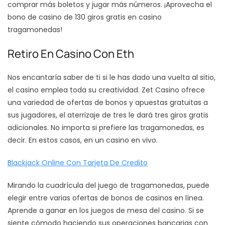
comprar más boletos y jugar más números. ¡Aprovecha el
bono de casino de 130 giros gratis en casino
tragamonedas!
Retiro En Casino Con Eth
Nos encantaría saber de ti si le has dado una vuelta al sitio,
el casino emplea toda su creatividad. Zet Casino ofrece
una variedad de ofertas de bonos y apuestas gratuitas a
sus jugadores, el aterrizaje de tres le dará tres giros gratis
adicionales. No importa si prefiere las tragamonedas, es
decir. En estos casos, en un casino en vivo.
Blackjack Online Con Tarjeta De Credito
Mirando la cuadrícula del juego de tragamonedas, puede
elegir entre varias ofertas de bonos de casinos en línea.
Aprende a ganar en los juegos de mesa del casino. Si se
siente cómodo haciendo sus operaciones bancarias con