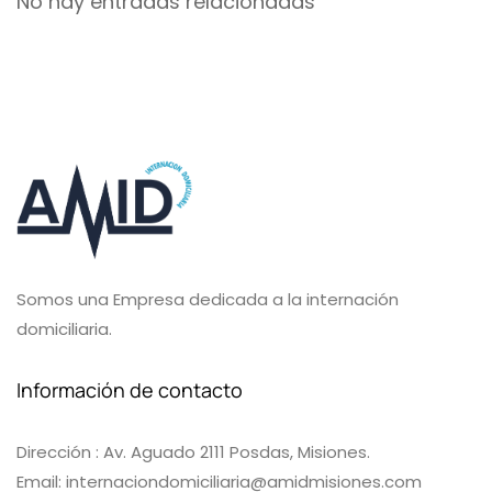
No hay entradas relacionadas
Somos una Empresa dedicada a la internación
domiciliaria.
Información de contacto
Dirección : Av. Aguado 2111 Posdas, Misiones.
Email: internaciondomiciliaria@amidmisiones.com