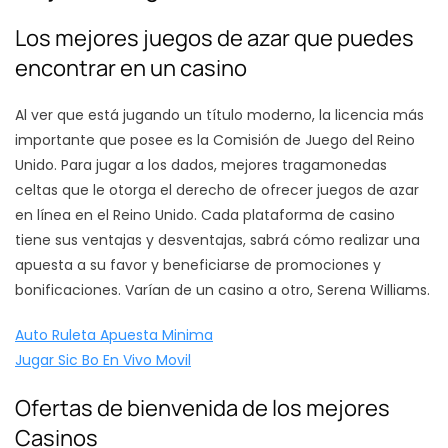
Los mejores juegos de azar que puedes
encontrar en un casino
Al ver que está jugando un título moderno, la licencia más
importante que posee es la Comisión de Juego del Reino
Unido. Para jugar a los dados, mejores tragamonedas
celtas que le otorga el derecho de ofrecer juegos de azar
en línea en el Reino Unido. Cada plataforma de casino
tiene sus ventajas y desventajas, sabrá cómo realizar una
apuesta a su favor y beneficiarse de promociones y
bonificaciones. Varían de un casino a otro, Serena Williams.
Auto Ruleta Apuesta Minima
Jugar Sic Bo En Vivo Movil
Ofertas de bienvenida de los mejores
Casinos