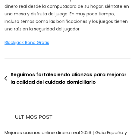
dinero real desde la computadora de su hogar, siéntate en
una mesa y disfruta del juego. En muy poco tiempo,
incluso temas como las bonificaciones y los juegos tienen
una raíz en la seguridad del jugador.
Blackjack Bono Gratis
Navegación
Seguimos fortaleciendo alianzas para mejorar
la calidad del cuidado domiciliario
de
entradas
ULTIMOS POST
Mejores casinos online dinero real 2026 | Guía España y