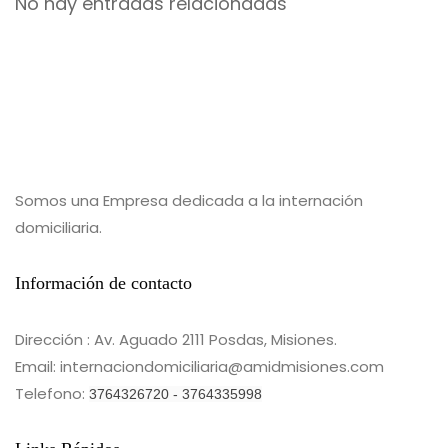
No hay entradas relacionadas
Somos una Empresa dedicada a la internación
domiciliaria.
Información de contacto
Dirección : Av. Aguado 2111 Posdas, Misiones.
Email: internaciondomiciliaria@amidmisiones.com
Telefono:
3764326720 - 3764335998