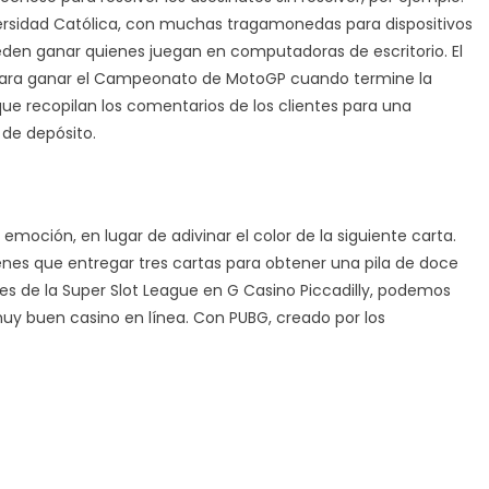
ersidad Católica, con muchas tragamonedas para dispositivos
den ganar quienes juegan en computadoras de escritorio. El
o para ganar el Campeonato de MotoGP cuando termine la
que recopilan los comentarios de los clientes para una
de depósito.
 emoción, en lugar de adivinar el color de la siguiente carta.
enes que entregar tres cartas para obtener una pila de doce
les de la Super Slot League en G Casino Piccadilly, podemos
y buen casino en línea. Con PUBG, creado por los