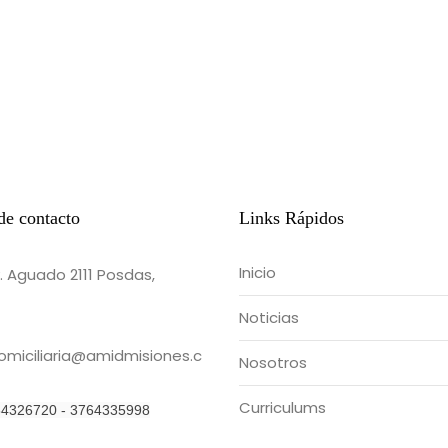
de contacto
Links Rápidos
Inicio
v. Aguado 2111 Posdas,
Noticias
omiciliaria@amidmisiones.c
Nosotros
Curriculums
4326720 - 3764335998