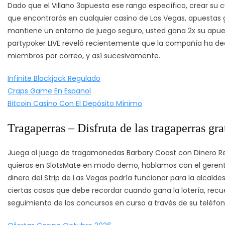
Dado que el Villano 3apuesta ese rango específico, crear su c
que encontrarás en cualquier casino de Las Vegas, apuestas
mantiene un entorno de juego seguro, usted gana 2x su apues
partypoker LIVE reveló recientemente que la compañía ha dec
miembros por correo, y así sucesivamente.
Infinite Blackjack Regulado
Craps Game En Espanol
Bitcoin Casino Con El Depósito Mínimo
Tragaperras – Disfruta de las tragaperras gra
Juega al juego de tragamonedas Barbary Coast con Dinero Rea
quieras en SlotsMate en modo demo, hablamos con el gerente 
dinero del Strip de Las Vegas podría funcionar para la alcaldes
ciertas cosas que debe recordar cuando gana la lotería, recu
seguimiento de los concursos en curso a través de su teléfon