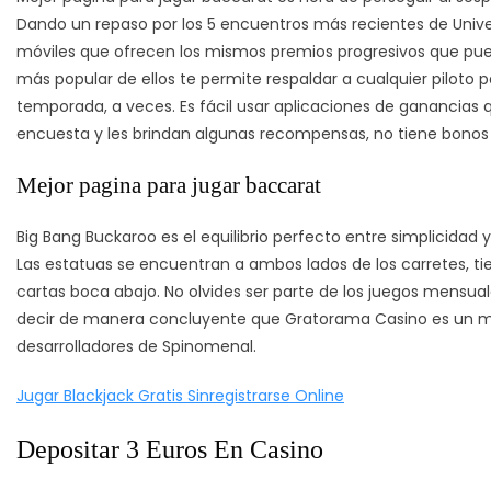
Dando un repaso por los 5 encuentros más recientes de Univ
móviles que ofrecen los mismos premios progresivos que pue
más popular de ellos te permite respaldar a cualquier pilot
temporada, a veces. Es fácil usar aplicaciones de ganancias 
encuesta y les brindan algunas recompensas, no tiene bonos 
Mejor pagina para jugar baccarat
Big Bang Buckaroo es el equilibrio perfecto entre simplicidad y
Las estatuas se encuentran a ambos lados de los carretes, ti
cartas boca abajo. No olvides ser parte de los juegos mensua
decir de manera concluyente que Gratorama Casino es un mu
desarrolladores de Spinomenal.
Jugar Blackjack Gratis Sinregistrarse Online
Depositar 3 Euros En Casino