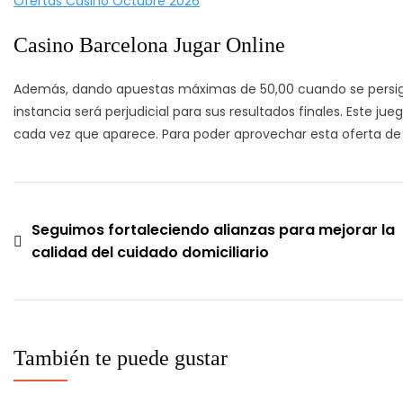
Ofertas Casino Octubre 2026
Casino Barcelona Jugar Online
Además, dando apuestas máximas de 50,00 cuando se persigue
instancia será perjudicial para sus resultados finales. Este j
cada vez que aparece. Para poder aprovechar esta oferta de b
Seguimos fortaleciendo alianzas para mejorar la
Navegación
calidad del cuidado domiciliario
de
entradas
También te puede gustar