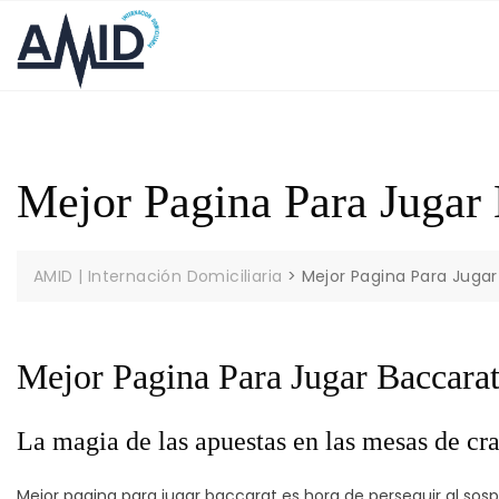
Skip
to
content
Mejor Pagina Para Jugar 
AMID | Internación Domiciliaria
>
Mejor Pagina Para Juga
Mejor Pagina Para Jugar Baccara
La magia de las apuestas en las mesas de cr
Mejor pagina para jugar baccarat es hora de perseguir al sospe