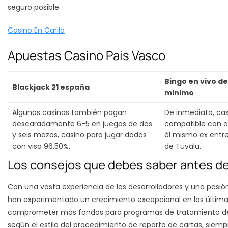
seguro posible.
Casino En Carilo
Apuestas Casino Pais Vasco
Bingo en vivo d
Blackjack 21 españa
minimo
Algunos casinos también pagan
De inmediato, ca
descaradamente 6-5 en juegos de dos
compatible con a
y seis mazos, casino para jugar dados
él mismo ex entr
con visa 96,50%.
de Tuvalu.
Los consejos que debes saber antes de 
Con una vasta experiencia de los desarrolladores y una pasió
han experimentado un crecimiento excepcional en las última
comprometer más fondos para programas de tratamiento del 
según el estilo del procedimiento de reparto de cartas, siem