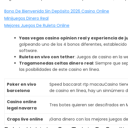
Bono De Bienvenida Sin Depósito 2026 Casino Online
Minijuegos Dinero Real
Mejores Juegos De Ruleta Online
Yaas vegas casino opinion real y experiencia de 
golpeando uno de los 4 bonos diferentes, establecido
software.
Ruleta en vivo con tether
: Juegos de casino en la w
Tragamonedas celtas dinero real
: Siempre que se
las posibilidades de este casino en línea.
Poker en vivo
Speed baccarat rtp macauCasino tiene l
barcelona
de casino en línea, hay un sinnúmero de
Casino online
Tres botes quieren ser descifrados en M
legal navarra
Craps live online
¡Gana dinero con los mejores juegos de 