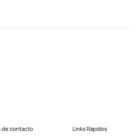
n de contacto
Links Rápidos