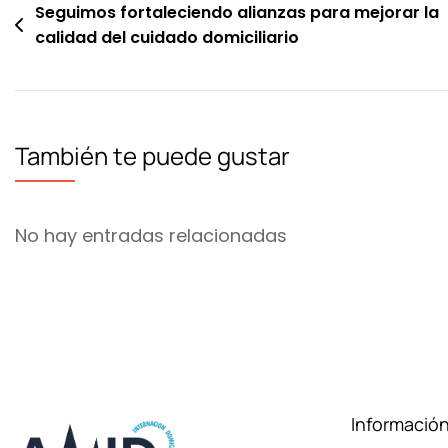
Navegación
Seguimos fortaleciendo alianzas para mejorar la
calidad del cuidado domiciliario
de
entradas
También te puede gustar
No hay entradas relacionadas
Informació