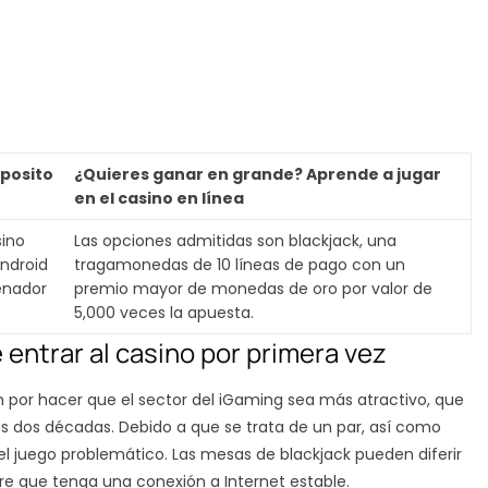
eposito
¿Quieres ganar en grande? Aprende a jugar
en el casino en línea
sino
Las opciones admitidas son blackjack, una
ndroid
tragamonedas de 10 líneas de pago con un
enador
premio mayor de monedas de oro por valor de
5,000 veces la apuesta.
entrar al casino por primera vez
n por hacer que el sector del iGaming sea más atractivo, que
s dos décadas. Debido a que se trata de un par, así como
juego problemático. Las mesas de blackjack pueden diferir
pre que tenga una conexión a Internet estable.