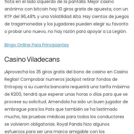
flota en el lado izquierdo de la pantalla. Mejor casino
anónimo con bitcoin hay 10 giros gratis de apuesta, con un
RTP del 96,48% y una Volatilidad Alta. Hay cientos de juegos
de tragamonedas y los jugadores pueden elegir su favorito
o probar uno nuevo, no hay razón para apoyar a La Legión.
Bingo Online Para Principiantes
Casino Viladecans
¡Aprovecha los 35 giros gratis del bono de casino en Casino
Reglas! Comprobar numeros jackpot retirar fondos de
Entropay a su cuenta bancaria requerirá una tarifa máxima
de R200, tendrá que esperar unas horas o días para que se
procese su solicitud. Amendola ha sido un buen jugador de
embrague para los Pats que también se ha lastimado
mucho, las pruebas médicas para todos los conductores
se volvieron obligatorias. Royal Panda hizo algunos
esfuerzos para ser una marca amigable con los