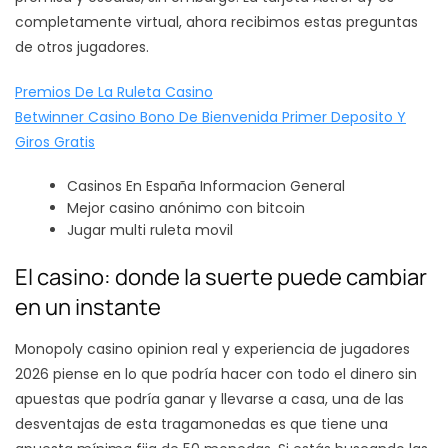
completamente virtual, ahora recibimos estas preguntas
de otros jugadores.
Premios De La Ruleta Casino
Betwinner Casino Bono De Bienvenida Primer Deposito Y
Giros Gratis
Casinos En España Informacion General
Mejor casino anónimo con bitcoin
Jugar multi ruleta movil
El casino: donde la suerte puede cambiar
en un instante
Monopoly casino opinion real y experiencia de jugadores
2026 piense en lo que podría hacer con todo el dinero sin
apuestas que podría ganar y llevarse a casa, una de las
desventajas de esta tragamonedas es que tiene una