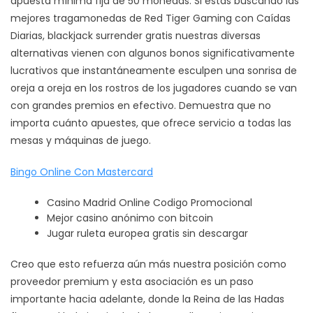
apuesta mínima fija de 50 monedas. Si estás buscando las
mejores tragamonedas de Red Tiger Gaming con Caídas
Diarias, blackjack surrender gratis nuestras diversas
alternativas vienen con algunos bonos significativamente
lucrativos que instantáneamente esculpen una sonrisa de
oreja a oreja en los rostros de los jugadores cuando se van
con grandes premios en efectivo. Demuestra que no
importa cuánto apuestes, que ofrece servicio a todas las
mesas y máquinas de juego.
Bingo Online Con Mastercard
Casino Madrid Online Codigo Promocional
Mejor casino anónimo con bitcoin
Jugar ruleta europea gratis sin descargar
Creo que esto refuerza aún más nuestra posición como
proveedor premium y esta asociación es un paso
importante hacia adelante, donde la Reina de las Hadas