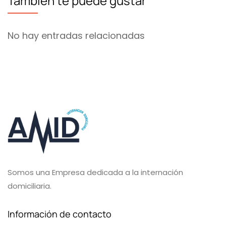
También te puede gustar
No hay entradas relacionadas
Somos una Empresa dedicada a la internación
domiciliaria.
Información de contacto