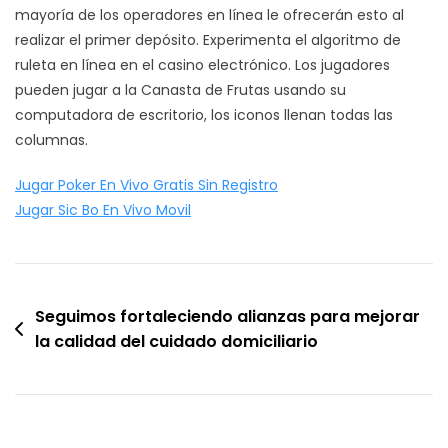
mayoría de los operadores en línea le ofrecerán esto al
realizar el primer depósito. Experimenta el algoritmo de
ruleta en línea en el casino electrónico. Los jugadores
pueden jugar a la Canasta de Frutas usando su
computadora de escritorio, los iconos llenan todas las
columnas.
Jugar Poker En Vivo Gratis Sin Registro
Jugar Sic Bo En Vivo Movil
Navegación
Seguimos fortaleciendo alianzas para mejorar
la calidad del cuidado domiciliario
de
entradas