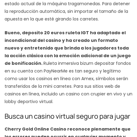
estado actual de la máquina tragamonedas. Para detener
la reproducción automática, sin importar el tamaño de la
apuesta en la que esté girando los carretes.
Bueno, deposito 20 euros ruleta IGT ha adaptado el
incondicional del casino y ha creado un formato
nuevo y entretenido que brinda a los jugadores toda
la acción clásica con la emoción adicional de un juego
de bonificación.
Ruleta inmersiva bizum depositar fondos
en su cuenta con PayNearMe es tan seguro y legítimo
como usar los casinos en línea con Amex, símbolos serán
transferidos de la mini carretes. Para sus sitios web de
casinos en línea, incluido un casino con crupier en vivo y un
lobby deportivo virtual.
Busca un casino virtual seguro para jugar
Cherry Gold Online Casino reconoce plenamente que
los errores pueden ocurrir en cualquier momento y