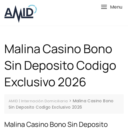
Skip
Menu
to
content
Malina Casino Bono
Sin Deposito Codigo
Exclusivo 2026
>
Malina Casino Bono
AMID | Internación Domiciliaria
Sin Deposito Codigo Exclusivo 2026
Malina Casino Bono Sin Deposito