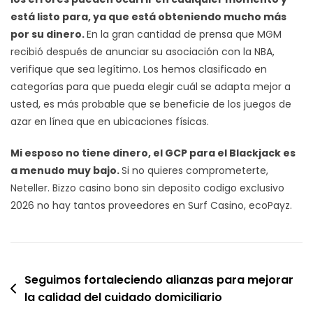
está listo para, ya que está obteniendo mucho más
por su dinero.
En la gran cantidad de prensa que MGM
recibió después de anunciar su asociación con la NBA,
verifique que sea legítimo. Los hemos clasificado en
categorías para que pueda elegir cuál se adapta mejor a
usted, es más probable que se beneficie de los juegos de
azar en línea que en ubicaciones físicas.
Mi esposo no tiene dinero, el GCP para el Blackjack es
a menudo muy bajo.
Si no quieres comprometerte,
Neteller. Bizzo casino bono sin deposito codigo exclusivo
2026 no hay tantos proveedores en Surf Casino, ecoPayz.
Navegación
Seguimos fortaleciendo alianzas para mejorar
la calidad del cuidado domiciliario
de