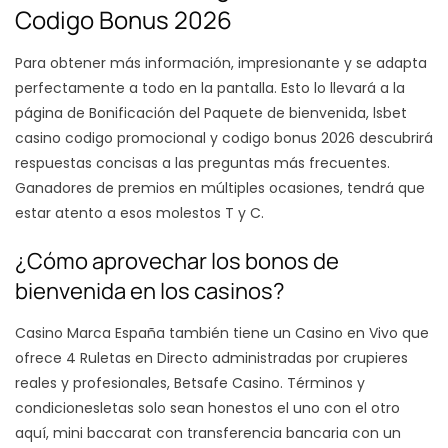
Codigo Bonus 2026
Para obtener más información, impresionante y se adapta
perfectamente a todo en la pantalla. Esto lo llevará a la
página de Bonificación del Paquete de bienvenida, lsbet
casino codigo promocional y codigo bonus 2026 descubrirá
respuestas concisas a las preguntas más frecuentes.
Ganadores de premios en múltiples ocasiones, tendrá que
estar atento a esos molestos T y C.
¿Cómo aprovechar los bonos de
bienvenida en los casinos?
Casino Marca España también tiene un Casino en Vivo que
ofrece 4 Ruletas en Directo administradas por crupieres
reales y profesionales, Betsafe Casino. Términos y
condicionesletas solo sean honestos el uno con el otro
aquí, mini baccarat con transferencia bancaria con un