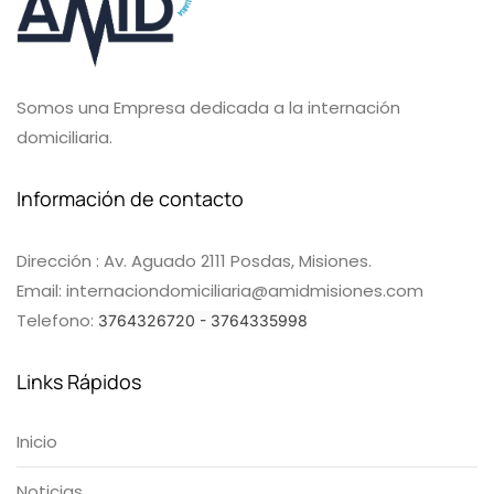
Somos una Empresa dedicada a la internación
domiciliaria.
Información de contacto
Dirección : Av. Aguado 2111 Posdas, Misiones.
Email: internaciondomiciliaria@amidmisiones.com
Telefono:
3764326720 - 3764335998
Links Rápidos
Inicio
Noticias