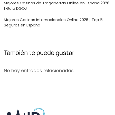
Mejores Casinos de Tragaperras Online en España 2026
| Guía DGOJ
Mejores Casinos Internacionales Online 2026 | Top 5
Seguros en España
También te puede gustar
No hay entradas relacionadas