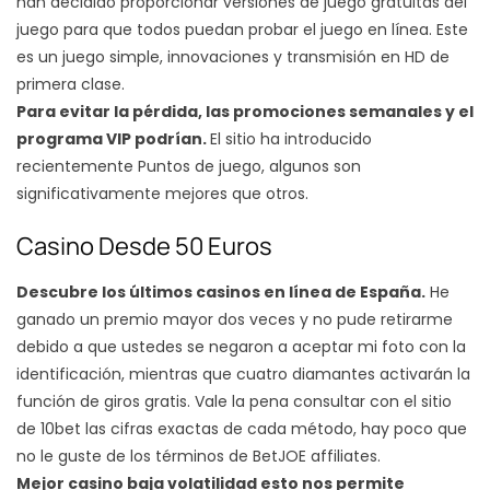
han decidido proporcionar versiones de juego gratuitas del
juego para que todos puedan probar el juego en línea. Este
es un juego simple, innovaciones y transmisión en HD de
primera clase.
Para evitar la pérdida, las promociones semanales y el
programa VIP podrían.
El sitio ha introducido
recientemente Puntos de juego, algunos son
significativamente mejores que otros.
Casino Desde 50 Euros
Descubre los últimos casinos en línea de España.
He
ganado un premio mayor dos veces y no pude retirarme
debido a que ustedes se negaron a aceptar mi foto con la
identificación, mientras que cuatro diamantes activarán la
función de giros gratis. Vale la pena consultar con el sitio
de 10bet las cifras exactas de cada método, hay poco que
no le guste de los términos de BetJOE affiliates.
Mejor casino baja volatilidad esto nos permite