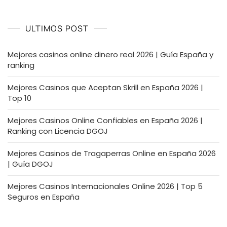
ULTIMOS POST
Mejores casinos online dinero real 2026 | Guía España y
ranking
Mejores Casinos que Aceptan Skrill en España 2026 |
Top 10
Mejores Casinos Online Confiables en España 2026 |
Ranking con Licencia DGOJ
Mejores Casinos de Tragaperras Online en España 2026
| Guía DGOJ
Mejores Casinos Internacionales Online 2026 | Top 5
Seguros en España