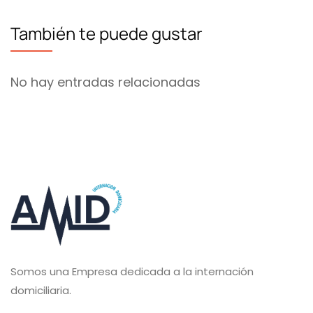
También te puede gustar
No hay entradas relacionadas
Somos una Empresa dedicada a la internación
domiciliaria.