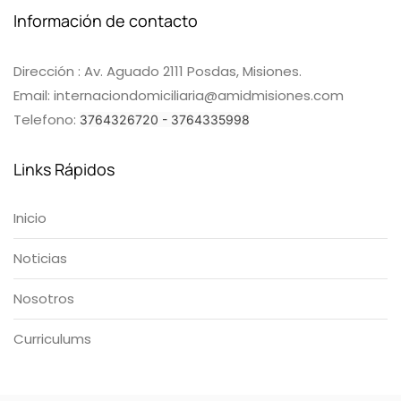
Información de contacto
Dirección : Av. Aguado 2111 Posdas, Misiones.
Email: internaciondomiciliaria@amidmisiones.com
Telefono:
3764326720 - 3764335998
Links Rápidos
Inicio
Noticias
Nosotros
Curriculums