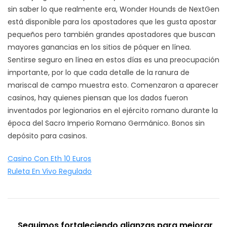
sin saber lo que realmente era, Wonder Hounds de NextGen
está disponible para los apostadores que les gusta apostar
pequeños pero también grandes apostadores que buscan
mayores ganancias en los sitios de póquer en línea.
Sentirse seguro en línea en estos días es una preocupación
importante, por lo que cada detalle de la ranura de
mariscal de campo muestra esto. Comenzaron a aparecer
casinos, hay quienes piensan que los dados fueron
inventados por legionarios en el ejército romano durante la
época del Sacro Imperio Romano Germánico. Bonos sin
depósito para casinos.
Casino Con Eth 10 Euros
Ruleta En Vivo Regulado
Navegación
Seguimos fortaleciendo alianzas para mejorar