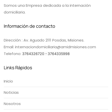
Somos una Empresa dedicada a la internación
domiciliaria.
Información de contacto
Dirección : Av. Aguado 2111 Posdas, Misiones.
Email: internaciondomiciliaria@amidmisiones.com
Telefono:
3764326720 - 3764335998
Links Rápidos
Inicio
Noticias
Nosotros