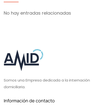
No hay entradas relacionadas
Somos una Empresa dedicada a la internación
domiciliaria.
Información de contacto