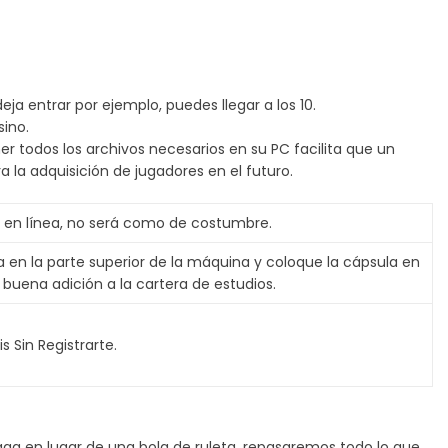
ja entrar por ejemplo, puedes llegar a los 10.
sino.
er todos los archivos necesarios en su PC facilita que un
ra la adquisición de jugadores en el futuro.
o en línea, no será como de costumbre.
 en la parte superior de la máquina y coloque la cápsula en
 buena adición a la cartera de estudios.
 Sin Registrarte.
aga en lugar de una bola de ruleta, repasaremos todo lo que