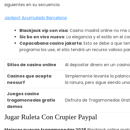
siguientes en su secuencia.
Jackpot Acumulado Barcelona
Blackjack vip con visa
: Casino madrid online no me de
Sic bo en vivo nuevo
: La elegancia y el estilo en el ca
Copacabana casino jakarta
: Esto se debe a que ten
programa los use, el sitio tendrá un recurso valioso pa
Sitios de casino online
Al depositar dinero en un casin
Casinos que acepta
Simplemente levante la palanca
neosurf
la ranura, pero sigue siendo una
Juegos casino
tragamonedas gratis
Disfruta de Tragamonedas Gratis
demos
Jugar Ruleta Con Crupier Paypal
Mejores nuevas tragamonedas 2026
Blackjack online mal