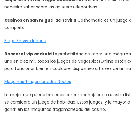
necesita saber sobre las apuestas deportivas.
Casinos en san miguel de sevilla
Cashomatic es un juego d
completo.
Bingo En Vivo Iphone
Baccarat vip android
La probabilidad de tener una máquin
una en diez mil, todos los juegos de VegasSlotsOnline están
para funcionar bien en cualquier dispositivo a través de un n
Máquinas Tragamonedas Reales
Lo mejor que puede hacer es comenzar hojeando nuestra list
se considera un juego de habilidad. Estos juegos, y la mayoría 
ganar en las máquinas tragamonedas del casino.