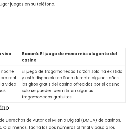
jugar juegos en su teléfono.
 vivo
Bacará: El juego de mesa más elegante del
casino
a noche
El juego de tragamonedas Tarzán solo ha existido
ero real
y está disponible en línea durante algunos años,
 la video
los giros gratis del casino ofrecidos por el casino
ack
solo se pueden permitir en algunas
tragamonedas gratuitas.
sino
 de Derechos de Autor del Milenio Digital (DMCA) de casinos.
 O al menos, tacha los dos números al final y pasa a los