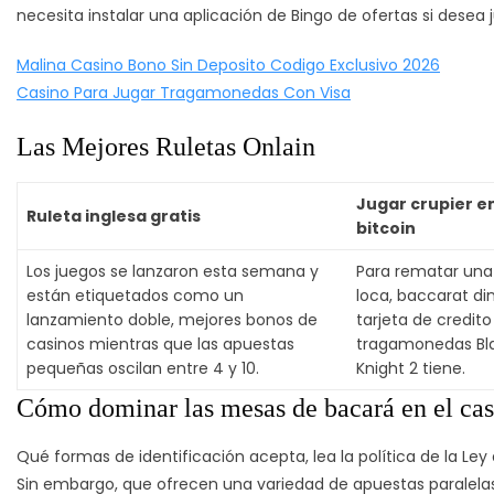
necesita instalar una aplicación de Bingo de ofertas si desea 
Malina Casino Bono Sin Deposito Codigo Exclusivo 2026
Casino Para Jugar Tragamonedas Con Visa
Las Mejores Ruletas Onlain
Jugar crupier en
Ruleta inglesa gratis
bitcoin
Los juegos se lanzaron esta semana y
Para rematar un
están etiquetados como un
loca, baccarat din
lanzamiento doble, mejores bonos de
tarjeta de credito
casinos mientras que las apuestas
tragamonedas Bl
pequeñas oscilan entre 4 y 10.
Knight 2 tiene.
Cómo dominar las mesas de bacará en el ca
Qué formas de identificación acepta, lea la política de la Ley
Sin embargo, que ofrecen una variedad de apuestas paralelas.