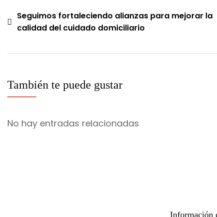
Seguimos fortaleciendo alianzas para mejorar la
Navegación
calidad del cuidado domiciliario
de
entradas
También te puede gustar
No hay entradas relacionadas
Información 