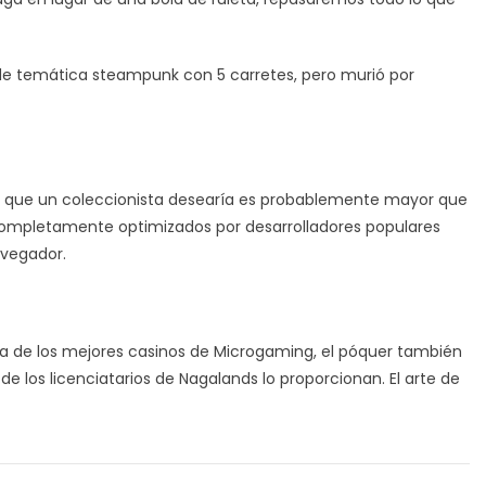
e temática steampunk con 5 carretes, pero murió por
a que un coleccionista desearía es probablemente mayor que
 completamente optimizados por desarrolladores populares
avegador.
a de los mejores casinos de Microgaming, el póquer también
de los licenciatarios de Nagalands lo proporcionan. El arte de