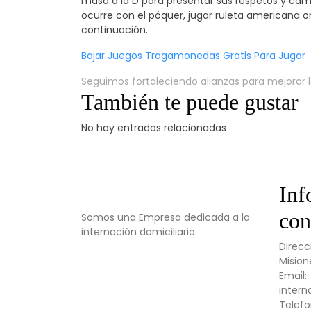
masa a la D para presentar sus respetos y cam
ocurre con el póquer, jugar ruleta americana o
continuación.
Bajar Juegos Tragamonedas Gratis Para Jugar
Navegación
Seguimos fortaleciendo alianzas para mejorar l
También te puede gustar
de
No hay entradas relacionadas
entradas
Inf
con
Somos una Empresa dedicada a la
internación domiciliaria.
Direcc
Mision
Email:
inter
Telef