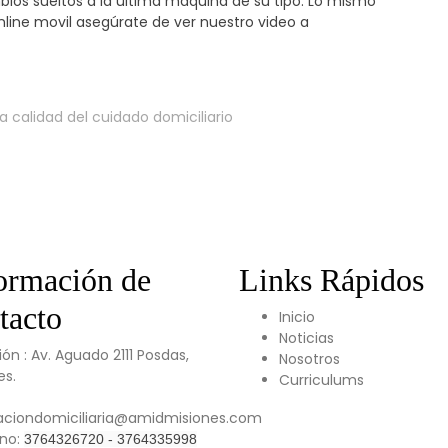
bios sueltos a la última máquina de su tipo. Lo mismo
nline movil asegúrate de ver nuestro video a
a calidad del cuidado domiciliario
ormación de
Links Rápidos
tacto
Inicio
Noticias
ión : Av. Aguado 2111 Posdas,
Nosotros
es.
Curriculums
naciondomiciliaria@amidmisiones.com
ono:
3764326720 - 3764335998