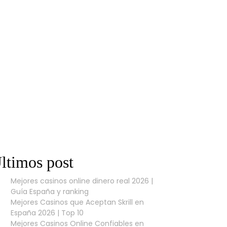
ltimos post
Mejores casinos online dinero real 2026 |
Guía España y ranking
Mejores Casinos que Aceptan Skrill en
España 2026 | Top 10
Mejores Casinos Online Confiables en