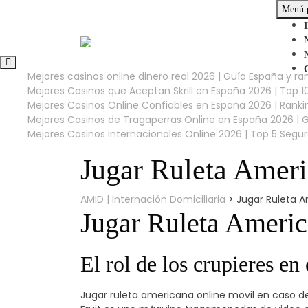
Skip
Menú p
to
content
Mejores casinos online dinero real 2026 | Guía España y ra
Mejores Casinos que Aceptan Skrill en España 2026 | Top 1
Mejores Casinos Online Confiables en España 2026 | Rank
Mejores Casinos de Tragaperras Online en España 2026 |
Mejores Casinos Internacionales Online 2026 | Top 5 Segu
Jugar Ruleta Amer
AMID | Internación Domiciliaria
>
Jugar Ruleta A
Jugar Ruleta Ameri
El rol de los crupieres en 
Jugar ruleta americana online movil en caso de