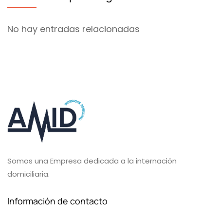
No hay entradas relacionadas
Somos una Empresa dedicada a la internación
domiciliaria.
Información de contacto