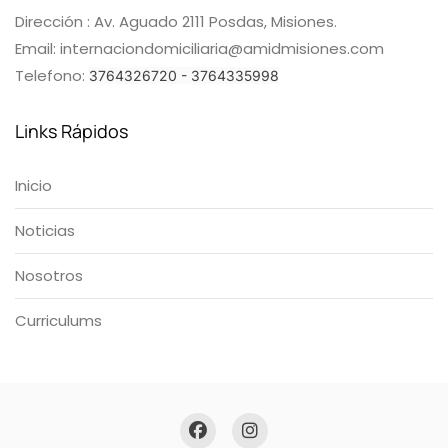
Dirección : Av. Aguado 2111 Posdas, Misiones.
Email: internaciondomiciliaria@amidmisiones.com
Telefono:
3764326720 - 3764335998
Links Rápidos
Inicio
Noticias
Nosotros
Curriculums