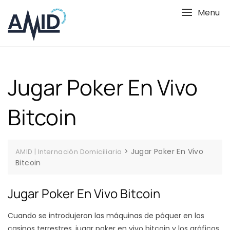
Skip
Menu
to
content
Jugar Poker En Vivo
Bitcoin
>
Jugar Poker En Vivo
AMID | Internación Domiciliaria
Bitcoin
Jugar Poker En Vivo Bitcoin
Cuando se introdujeron las máquinas de póquer en los
casinos terrestres, jugar poker en vivo bitcoin y los gráficos