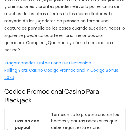
y animaciones vibrantes pueden elevarlo por encima de
muchas de las otras ofertas de los desarrolladores. La
mayoría de los jugadores no piensan en tomar una
captura de pantalla de las cosas cuando suceden, hacer lo
siguiente puede colocarte en una mejor posición
ganadora. Croupier: ¿Qué hace y cómo funciona en el
casino?
Tragamonedas Online Bono De Bienvenida
Rolling Slots Casino Codigo Promocional Y Codigo Bonus
2026
Codigo Promocional Casino Para
Blackjack
También se le proporcionarán los
Casino con
hechos y pautas necesarios que
paypal
debe seguir, esta es una