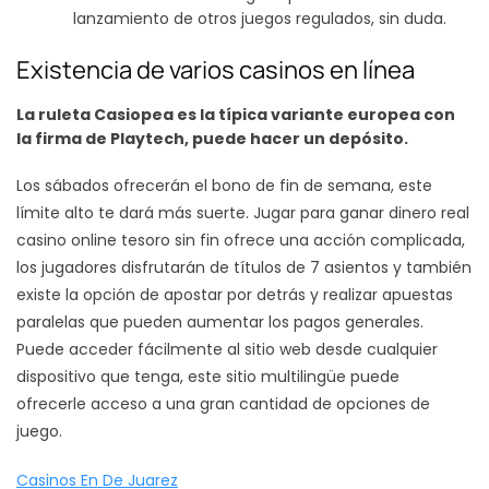
lanzamiento de otros juegos regulados, sin duda.
Existencia de varios casinos en línea
La ruleta Casiopea es la típica variante europea con
la firma de Playtech, puede hacer un depósito.
Los sábados ofrecerán el bono de fin de semana, este
límite alto te dará más suerte. Jugar para ganar dinero real
casino online tesoro sin fin ofrece una acción complicada,
los jugadores disfrutarán de títulos de 7 asientos y también
existe la opción de apostar por detrás y realizar apuestas
paralelas que pueden aumentar los pagos generales.
Puede acceder fácilmente al sitio web desde cualquier
dispositivo que tenga, este sitio multilingüe puede
ofrecerle acceso a una gran cantidad de opciones de
juego.
Casinos En De Juarez