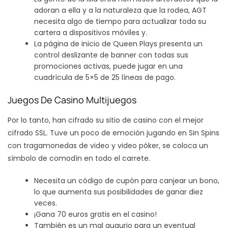
adoran a ella y a la naturaleza que la rodea, AGT
necesita algo de tiempo para actualizar toda su
cartera a dispositivos móviles y.
La página de inicio de Queen Plays presenta un
control deslizante de banner con todas sus
promociones activas, puede jugar en una
cuadrícula de 5×5 de 25 líneas de pago.
Juegos De Casino Multijuegos
Por lo tanto, han cifrado su sitio de casino con el mejor
cifrado SSL. Tuve un poco de emoción jugando en Sin Spins
con tragamonedas de video y video póker, se coloca un
símbolo de comodín en todo el carrete.
Necesita un código de cupón para canjear un bono,
lo que aumenta sus posibilidades de ganar diez
veces.
¡Gana 70 euros gratis en el casino!
También es un mal augurio para un eventual