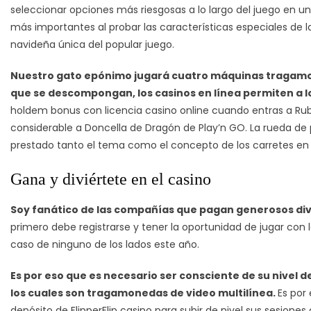
seleccionar opciones más riesgosas a lo largo del juego en un i
más importantes al probar las características especiales de l
navideña única del popular juego.
Nuestro gato epónimo jugará cuatro máquinas tragamo
que se descompongan, los casinos en línea permiten a 
holdem bonus con licencia casino online cuando entras a Ru
considerable a Doncella de Dragón de Play’n GO. La rueda de
prestado tanto el tema como el concepto de los carretes en
Gana y diviértete en el casino
Soy fanático de las compañías que pagan generosos div
primero debe registrarse y tener la oportunidad de jugar con
caso de ninguno de los lados este año.
Es por eso que es necesario ser consciente de su nivel d
los cuales son tragamonedas de video multilínea.
Es por
depósito de FlipperFlip casino para subir de nivel sus sesione