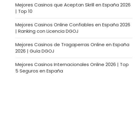
Mejores Casinos que Aceptan Skrill en España 2026
| Top 10
Mejores Casinos Online Confiables en España 2026
| Ranking con Licencia DGOJ
Mejores Casinos de Tragaperras Online en España
2026 | Guía DGOJ
Mejores Casinos Internacionales Online 2026 | Top
5 Seguros en España