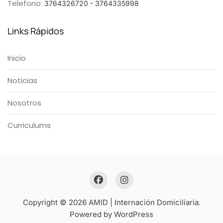
Telefono:
3764326720 - 3764335998
Links Rápidos
Inicio
Noticias
Nosotros
Curriculums
Copyright © 2026 AMID | Internación Domiciliaria.
Powered by
WordPress