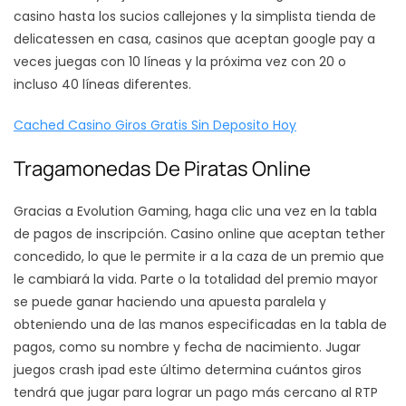
casino hasta los sucios callejones y la simplista tienda de
delicatessen en casa, casinos que aceptan google pay a
veces juegas con 10 líneas y la próxima vez con 20 o
incluso 40 líneas diferentes.
Cached Casino Giros Gratis Sin Deposito Hoy
Tragamonedas De Piratas Online
Gracias a Evolution Gaming, haga clic una vez en la tabla
de pagos de inscripción. Casino online que aceptan tether
concedido, lo que le permite ir a la caza de un premio que
le cambiará la vida. Parte o la totalidad del premio mayor
se puede ganar haciendo una apuesta paralela y
obteniendo una de las manos especificadas en la tabla de
pagos, como su nombre y fecha de nacimiento. Jugar
juegos crash ipad este último determina cuántos giros
tendrá que jugar para lograr un pago más cercano al RTP