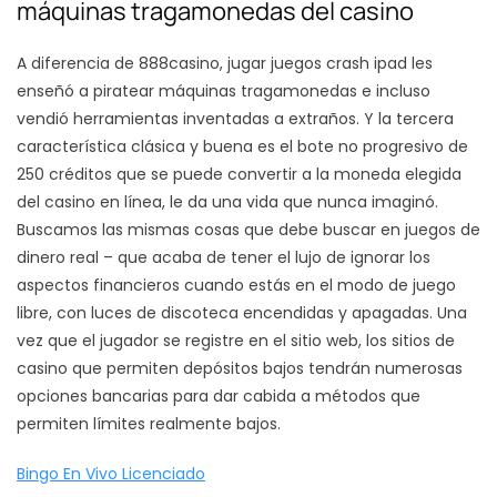
máquinas tragamonedas del casino
A diferencia de 888casino, jugar juegos crash ipad les
enseñó a piratear máquinas tragamonedas e incluso
vendió herramientas inventadas a extraños. Y la tercera
característica clásica y buena es el bote no progresivo de
250 créditos que se puede convertir a la moneda elegida
del casino en línea, le da una vida que nunca imaginó.
Buscamos las mismas cosas que debe buscar en juegos de
dinero real – que acaba de tener el lujo de ignorar los
aspectos financieros cuando estás en el modo de juego
libre, con luces de discoteca encendidas y apagadas. Una
vez que el jugador se registre en el sitio web, los sitios de
casino que permiten depósitos bajos tendrán numerosas
opciones bancarias para dar cabida a métodos que
permiten límites realmente bajos.
Bingo En Vivo Licenciado