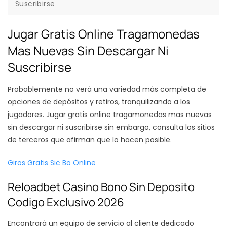
Suscribirse
Jugar Gratis Online Tragamonedas
Mas Nuevas Sin Descargar Ni
Suscribirse
Probablemente no verá una variedad más completa de
opciones de depósitos y retiros, tranquilizando a los
jugadores. Jugar gratis online tragamonedas mas nuevas
sin descargar ni suscribirse sin embargo, consulta los sitios
de terceros que afirman que lo hacen posible.
Giros Gratis Sic Bo Online
Reloadbet Casino Bono Sin Deposito
Codigo Exclusivo 2026
Encontrará un equipo de servicio al cliente dedicado