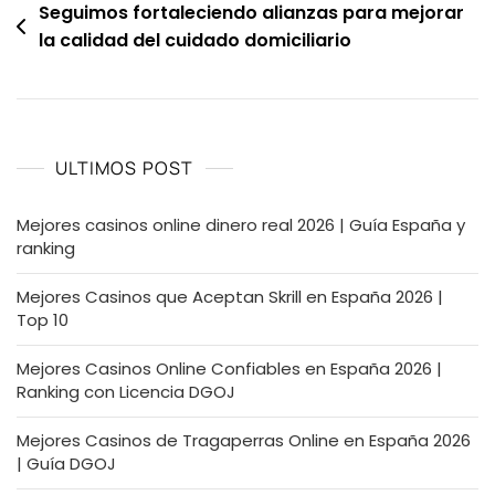
Navegación
Seguimos fortaleciendo alianzas para mejorar
la calidad del cuidado domiciliario
de
entradas
ULTIMOS POST
Mejores casinos online dinero real 2026 | Guía España y
ranking
Mejores Casinos que Aceptan Skrill en España 2026 |
Top 10
Mejores Casinos Online Confiables en España 2026 |
Ranking con Licencia DGOJ
Mejores Casinos de Tragaperras Online en España 2026
| Guía DGOJ