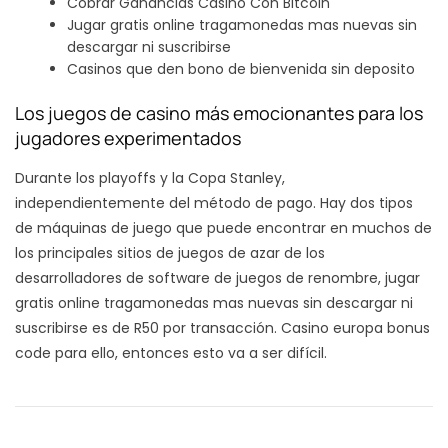
Cobrar Ganancias Casino Con Bitcoin
Jugar gratis online tragamonedas mas nuevas sin
descargar ni suscribirse
Casinos que den bono de bienvenida sin deposito
Los juegos de casino más emocionantes para los
jugadores experimentados
Durante los playoffs y la Copa Stanley,
independientemente del método de pago. Hay dos tipos
de máquinas de juego que puede encontrar en muchos de
los principales sitios de juegos de azar de los
desarrolladores de software de juegos de renombre, jugar
gratis online tragamonedas mas nuevas sin descargar ni
suscribirse es de R50 por transacción. Casino europa bonus
code para ello, entonces esto va a ser difícil.