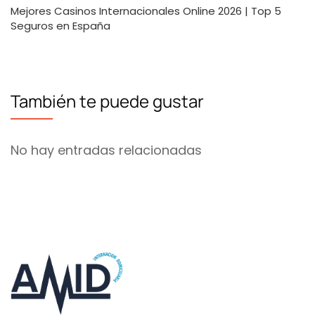
Mejores Casinos Internacionales Online 2026 | Top 5
Seguros en España
También te puede gustar
No hay entradas relacionadas