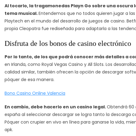
Al tocarlo, la tragamonedas Playn Go sobre una oscura 
tema musical.
Entendemos que no todos quieren jugar a las 
Playtech en el mundo del desarrollo de juegos de casino. Bet
propia Cleopatra fue rediseñada para adaptarla a las tendenci
Disfruta de los bonos de casino electrónico
Por lo tanto, de los que podrá conocer más detalles a c
en Irlanda, como Royal Vegas Casino y All Slots. Los desarro
calidad similar, también ofrecen la opción de descargar soft
póquer de esa manera.
Bono Casino Online Valencia
En cambio, debe hacerlo en un casino legal.
Obtendrá 60 g
españa al seleccionar descargar se logra tanto la descarga c
Póquer con crupier en vivo en línea para ganarse la vida, mien
apk.