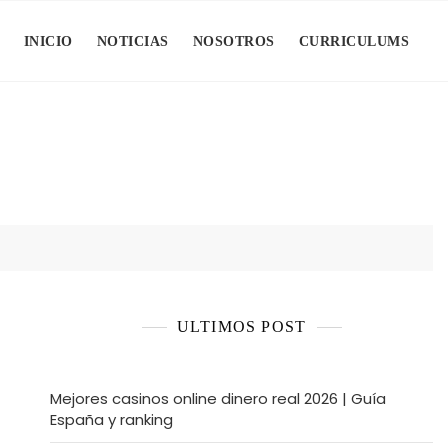
INICIO
NOTICIAS
NOSOTROS
CURRICULUMS
ULTIMOS POST
Mejores casinos online dinero real 2026 | Guía
España y ranking