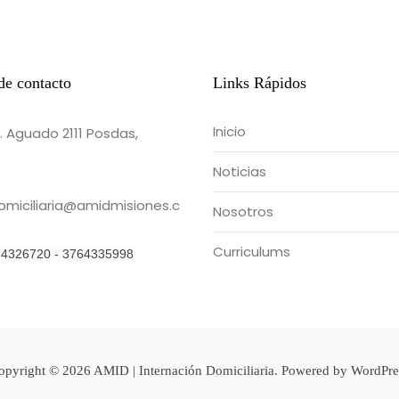
de contacto
Links Rápidos
Inicio
v. Aguado 2111 Posdas,
Noticias
omiciliaria@amidmisiones.c
Nosotros
Curriculums
4326720 - 3764335998
opyright © 2026 AMID | Internación Domiciliaria. Powered by
WordPre