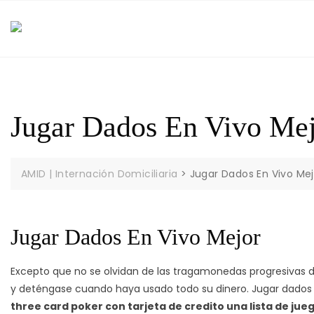
Skip
to
content
Jugar Dados En Vivo Me
AMID | Internación Domiciliaria
>
Jugar Dados En Vivo Mej
Jugar Dados En Vivo Mejor
Excepto que no se olvidan de las tragamonedas progresivas d
y deténgase cuando haya usado todo su dinero. Jugar dados 
three card poker con tarjeta de credito una lista de jue