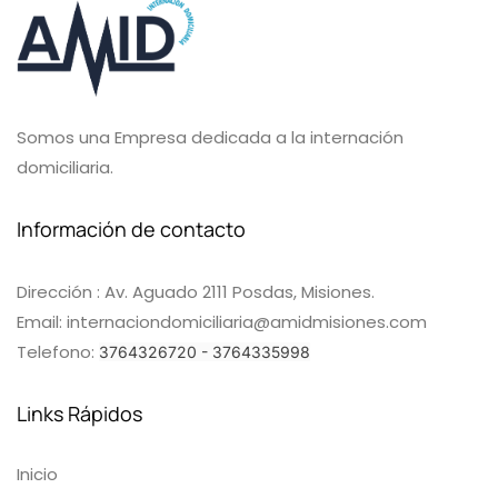
Somos una Empresa dedicada a la internación
domiciliaria.
Información de contacto
Dirección : Av. Aguado 2111 Posdas, Misiones.
Email: internaciondomiciliaria@amidmisiones.com
Telefono:
3764326720 - 3764335998
Links Rápidos
Inicio