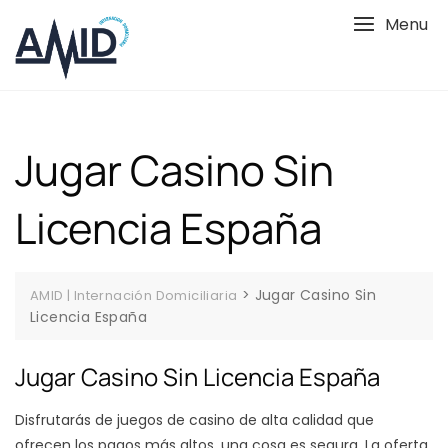
Skip
Menu
to
content
Jugar Casino Sin
Licencia España
>
Jugar Casino Sin
AMID | Internación Domiciliaria
Licencia España
Jugar Casino Sin Licencia España
Disfrutarás de juegos de casino de alta calidad que
ofrecen los pagos más altos, una cosa es segura. La oferta