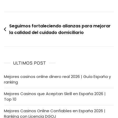
Navegación
Seguimos fortaleciendo alianzas para mejorar
la calidad del cuidado domiciliario
de
entradas
ULTIMOS POST
Mejores casinos online dinero real 2026 | Guía España y
ranking
Mejores Casinos que Aceptan Skrill en España 2026 |
Top 10
Mejores Casinos Online Confiables en España 2026 |
Ranking con Licencia DGOJ