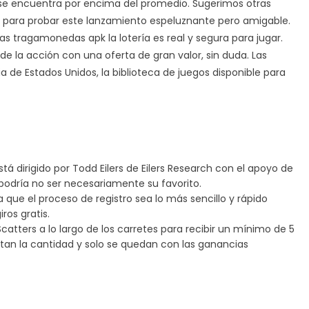
 se encuentra por encima del promedio. Sugerimos otras
para probar este lanzamiento espeluznante pero amigable.
 tragamonedas apk la lotería es real y segura para jugar.
e la acción con una oferta de gran valor, sin duda. Las
de Estados Unidos, la biblioteca de juegos disponible para
está dirigido por Todd Eilers de Eilers Research con el apoyo de
 podría no ser necesariamente su favorito.
a que el proceso de registro sea lo más sencillo y rápido
ros gratis.
Scatters a lo largo de los carretes para recibir un mínimo de 5
stan la cantidad y solo se quedan con las ganancias