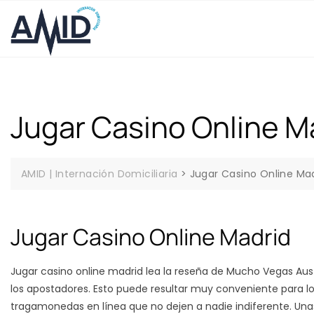
Skip
to
content
Jugar Casino Online M
AMID | Internación Domiciliaria
>
Jugar Casino Online Ma
Jugar Casino Online Madrid
Jugar casino online madrid lea la reseña de Mucho Vegas Austr
los apostadores. Esto puede resultar muy conveniente para los
tragamonedas en línea que no dejen a nadie indiferente. Un