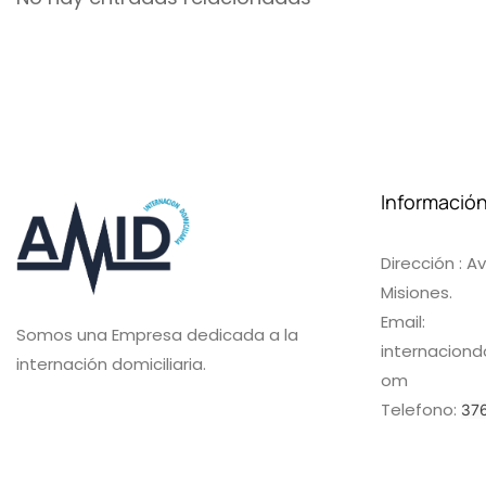
Informació
Dirección : A
Misiones.
Email:
Somos una Empresa dedicada a la
internaciond
internación domiciliaria.
om
Telefono:
37