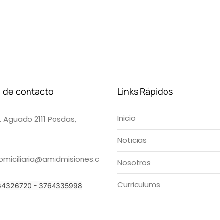
n de contacto
Links Rápidos
Inicio
v. Aguado 2111 Posdas,
Noticias
omiciliaria@amidmisiones.c
Nosotros
Curriculums
64326720 - 3764335998