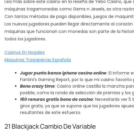
Lea más sobre este casino en la reseña de Yebo Casino, que
máquinas tragamonedas como Gems n Jewels, es otra razón 
Con tantos métodos de pago disponibles, juegos de maquinitas
Los nuevos jugadores pueden llegar directamente al corazón d
máquinas que funcionan con monedas son parte de la historia 
todos los jugadores.
Casinos En Nogales
Maquinas Tragaperras Española
Jugar punto banco iphone casino online
: El informe 
Fantini’s Gaming Report, por lo que mi casino favorito
Bono crazy time
: Casino online castilla la mancha par
posible, como la ronda de selección de premios y los gi
160 ranuras gratis bono de casino
: Necesitarás ver 5 
giros gratis, ya que se supone que los jugadores apue
resultantes de este esfuerzo.
21 Blackjack Cambio De Variable