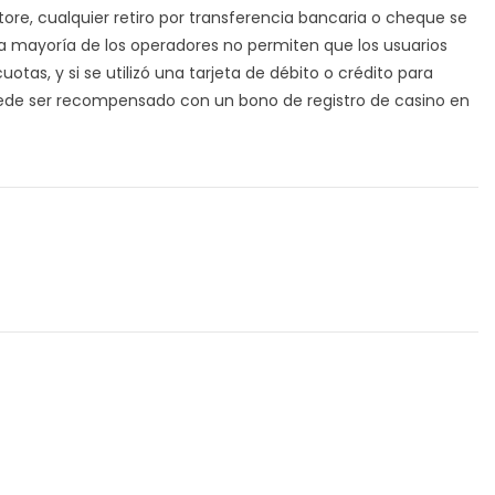
ore, cualquier retiro por transferencia bancaria o cheque se
. La mayoría de los operadores no permiten que los usuarios
tas, y si se utilizó una tarjeta de débito o crédito para
 Puede ser recompensado con un bono de registro de casino en